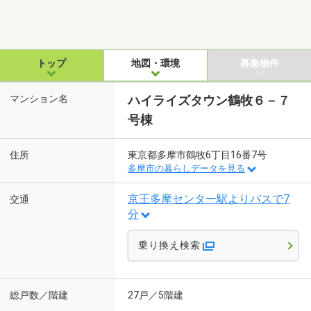
トップ
地図・環境
募集物件
マンション名
ハイライズタウン鶴牧６－７
号棟
住所
東京都多摩市鶴牧6丁目16番7号
多摩市の暮らしデータを見る
京王多摩センター駅よりバスで7
交通
分
乗り換え検索
総戸数／階建
27戸／5階建