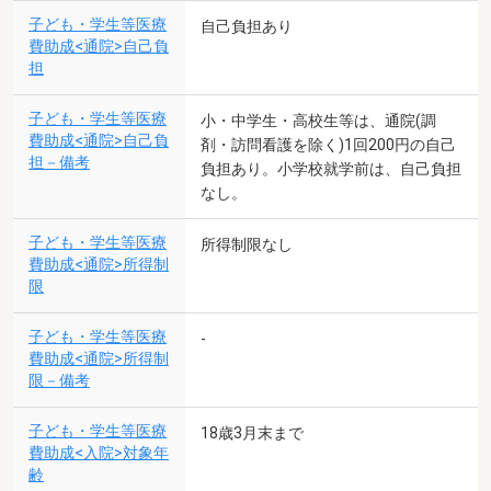
子ども・学生等医療
自己負担あり
費助成<通院>自己負
担
子ども・学生等医療
小・中学生・高校生等は、通院(調
費助成<通院>自己負
剤・訪問看護を除く)1回200円の自己
担－備考
負担あり。小学校就学前は、自己負担
なし。
子ども・学生等医療
所得制限なし
費助成<通院>所得制
限
子ども・学生等医療
-
費助成<通院>所得制
限－備考
子ども・学生等医療
18歳3月末まで
費助成<入院>対象年
齢