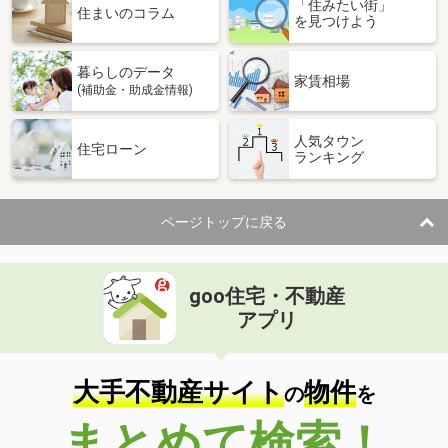
「住みたい街」
住まいのコラム
を見つけよう
暮らしのデータ
家賃相場
(補助金・助成金情報)
人気タウン
住宅ローン
ランキング
ページトップに戻る
goo住宅・不動産
アプリ
大手不動産サイト
物件
の
を
まとめて検索！