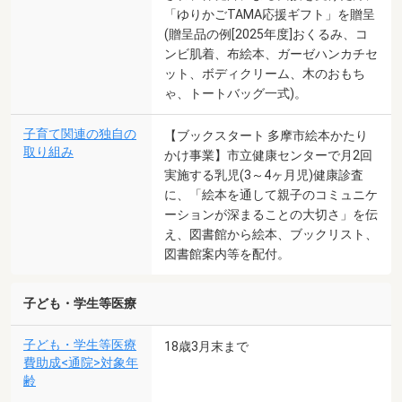
「ゆりかごTAMA応援ギフト」を贈呈
(贈呈品の例[2025年度]おくるみ、コ
ンビ肌着、布絵本、ガーゼハンカチセ
ット、ボディクリーム、木のおもち
ゃ、トートバッグ一式)。
子育て関連の独自の
【ブックスタート 多摩市絵本かたり
取り組み
かけ事業】市立健康センターで月2回
実施する乳児(3～4ヶ月児)健康診査
に、「絵本を通して親子のコミュニケ
ーションが深まることの大切さ」を伝
え、図書館から絵本、ブックリスト、
図書館案内等を配付。
子ども・学生等医療
子ども・学生等医療
18歳3月末まで
費助成<通院>対象年
齢