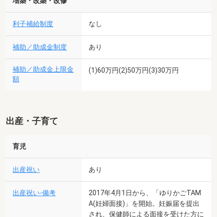
増築・改築・改修
利子補給制度
なし
補助／助成金制度
あり
補助／助成金上限金
(1)60万円(2)50万円(3)30万円
額
出産・子育て
育児
出産祝い
あり
出産祝い-備考
2017年4月1日から、「ゆりかごTAM
A(妊婦面接)」を開始。妊娠届を提出
され、保健師による面接を受けた方に