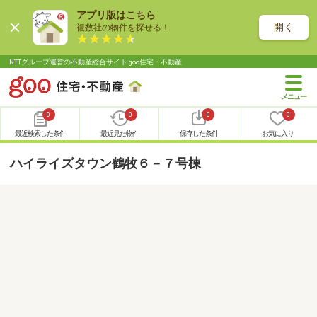
アプリ版はこちら
開く
複数社の物件を探せる！
NTTグループ運営の不動産総合サイト goo住宅・不動産
0
0
0
0
最近検索した条件
最近見た物件
保存した条件
お気に入り
ハイライズタウン鶴牧６－７号棟