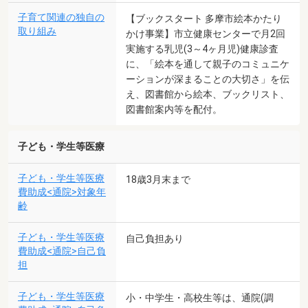
子育て関連の独自の
【ブックスタート 多摩市絵本かたり
取り組み
かけ事業】市立健康センターで月2回
実施する乳児(3～4ヶ月児)健康診査
に、「絵本を通して親子のコミュニケ
ーションが深まることの大切さ」を伝
え、図書館から絵本、ブックリスト、
図書館案内等を配付。
子ども・学生等医療
子ども・学生等医療
18歳3月末まで
費助成<通院>対象年
齢
子ども・学生等医療
自己負担あり
費助成<通院>自己負
担
子ども・学生等医療
小・中学生・高校生等は、通院(調