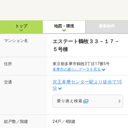
トップ
地図・環境
募集物件
マンション名
エステート鶴牧３３－１７－
５号棟
住所
東京都多摩市鶴牧3丁目17番5号
多摩市の暮らしデータを見る
京王多摩センター駅より徒歩で15
交通
分
乗り換え検索
総戸数／階建
24戸／4階建