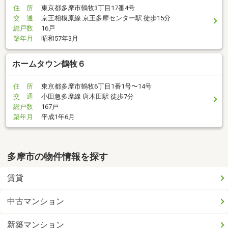
住 所
東京都多摩市鶴牧3丁目17番4号
交 通
京王相模原線 京王多摩センター駅 徒歩15分
総戸数
16戸
築年月
昭和57年3月
ホームタウン鶴牧６
住 所
東京都多摩市鶴牧6丁目1番1号〜14号
交 通
小田急多摩線 唐木田駅 徒歩7分
総戸数
167戸
築年月
平成1年6月
多摩市の物件情報を探す
賃貸
中古マンション
新築マンション