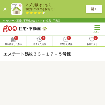
アプリ版はこちら
開く
複数社の物件を探せる！
NTTグループ運営の不動産総合サイト goo住宅・不動産
0
0
0
0
最近検索した条件
最近見た物件
保存した条件
お気に入り
エステート鶴牧３３－１７－５号棟