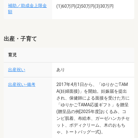
補助／助成金上限金
(1)60万円(2)50万円(3)30万円
額
出産・子育て
育児
出産祝い
あり
出産祝い-備考
2017年4月1日から、「ゆりかごTAM
A(妊婦面接)」を開始。妊娠届を提出
され、保健師による面接を受けた方に
「ゆりかごTAMA応援ギフト」を贈呈
(贈呈品の例[2025年度]おくるみ、コ
ンビ肌着、布絵本、ガーゼハンカチセ
ット、ボディクリーム、木のおもち
ゃ、トートバッグ一式)。