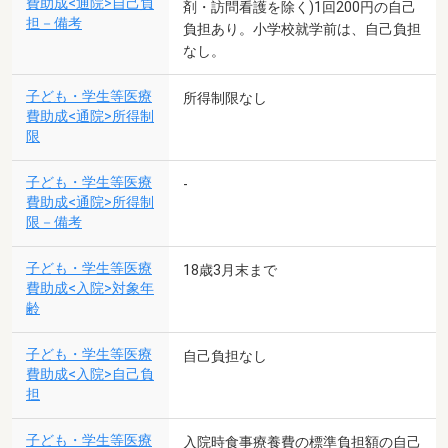
費助成<通院>自己負
剤・訪問看護を除く)1回200円の自己
担－備考
負担あり。小学校就学前は、自己負担
なし。
子ども・学生等医療
所得制限なし
費助成<通院>所得制
限
子ども・学生等医療
-
費助成<通院>所得制
限－備考
子ども・学生等医療
18歳3月末まで
費助成<入院>対象年
齢
子ども・学生等医療
自己負担なし
費助成<入院>自己負
担
子ども・学生等医療
入院時食事療養費の標準負担額の自己