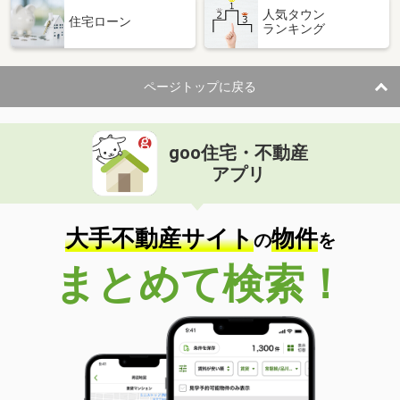
人気タウン
住宅ローン
ランキング
ページトップに戻る
goo住宅・不動産
アプリ
大手不動産サイト
物件
の
を
まとめて検索！