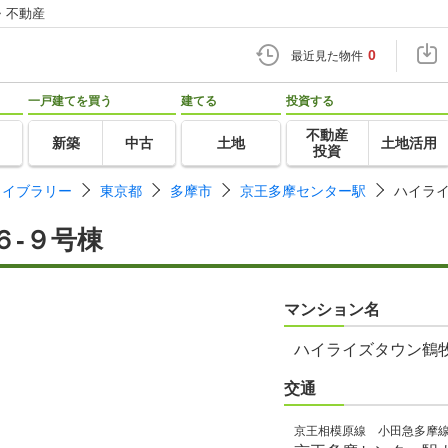
・不動産
0
最近見た物件
一戸建てを買う
建てる
投資する
不動産
新築
中古
土地
土地活用
投資
ライブラリー
東京都
多摩市
京王多摩センター駅
ハイライ
６-９号棟
マンション名
ハイライズタウン鶴牧
交通
京王相模原線 小田急多摩