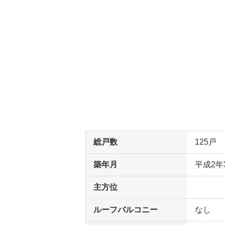
総戸数
125戸
築年月
平成2年
主方位
ルーフバルコニー
なし