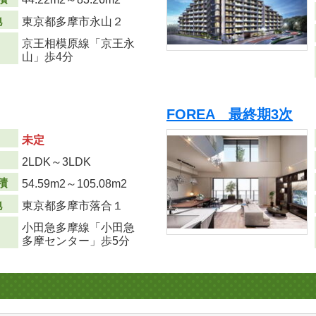
地
東京都多摩市永山２
京王相模原線「京王永
山」歩4分
FOREA 最終期3次
未定
り
2LDK～3LDK
積
54.59m
2
～105.08m
2
地
東京都多摩市落合１
小田急多摩線「小田急
多摩センター」歩5分