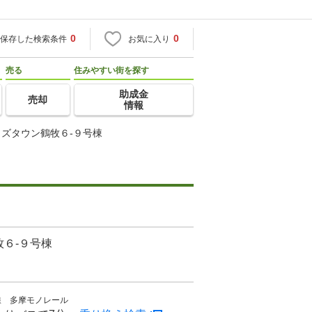
0
0
保存した検索条件
お気に入り
売る
住みやすい街を探す
助成金
売却
情報
ズタウン鶴牧６-９号棟
６-９号棟
線 多摩モノレール