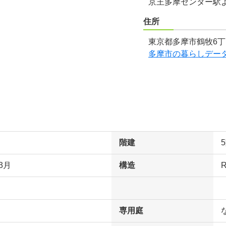
京王多摩センター駅
住所
東京都多摩市鶴牧6丁
多摩市の暮らしデー
階建
3月
構造
専用庭