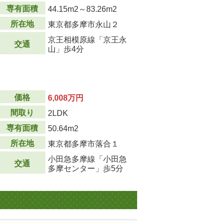
専有面積
44.15m
2
～83.26m
2
所在地
東京都多摩市永山２
京王相模原線「京王永
交通
山」歩4分
価格
6,008万円
間取り
2LDK
専有面積
50.64m
2
所在地
東京都多摩市落合１
小田急多摩線「小田急
交通
多摩センター」歩5分