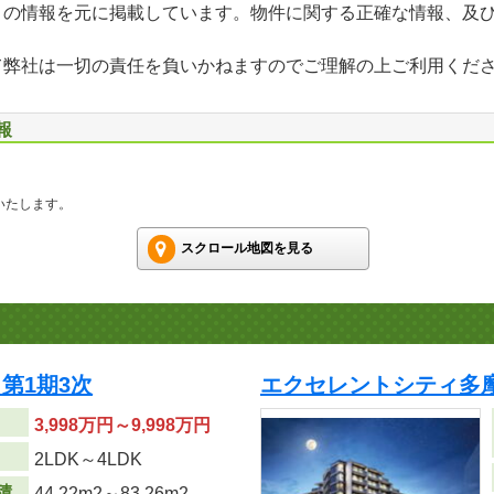
」の情報を元に掲載しています。物件に関する正確な情報、及
て弊社は一切の責任を負いかねますのでご理解の上ご利用くだ
報
いたします。
スクロール地図を見る
第1期3次
エクセレントシティ多
3,998万円～9,998万円
り
2LDK～4LDK
積
44.22m
2
～83.26m
2