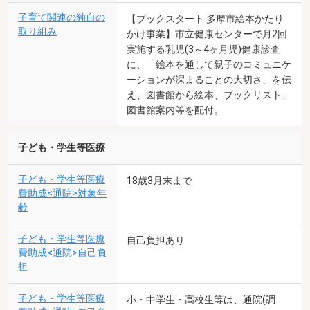
子育て関連の独自の
【ブックスタート 多摩市絵本かたり
取り組み
かけ事業】市立健康センターで月2回
実施する乳児(3～4ヶ月児)健康診査
に、「絵本を通して親子のコミュニケ
ーションが深まることの大切さ」を伝
え、図書館から絵本、ブックリスト、
図書館案内等を配付。
子ども・学生等医療
子ども・学生等医療
18歳3月末まで
費助成<通院>対象年
齢
子ども・学生等医療
自己負担あり
費助成<通院>自己負
担
子ども・学生等医療
小・中学生・高校生等は、通院(調