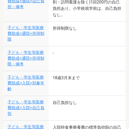
費助成<通院>自己負
剤・訪問看護を除く)1回200円の自己
担－備考
負担あり。小学校就学前は、自己負担
なし。
子ども・学生等医療
所得制限なし
費助成<通院>所得制
限
子ども・学生等医療
-
費助成<通院>所得制
限－備考
子ども・学生等医療
18歳3月末まで
費助成<入院>対象年
齢
子ども・学生等医療
自己負担なし
費助成<入院>自己負
担
子ども・学生等医療
入院時食事療養費の標準負担額の自己