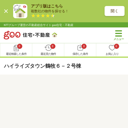
アプリ版はこちら
開く
複数社の物件を探せる！
NTTグループ運営の不動産総合サイト goo住宅・不動産
0
0
0
0
最近検索した条件
最近見た物件
保存した条件
お気に入り
ハイライズタウン鶴牧６－２号棟