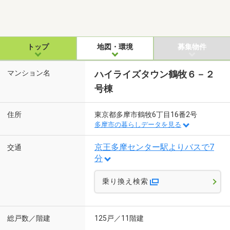
トップ
地図・環境
募集物件
マンション名
ハイライズタウン鶴牧６－２
号棟
住所
東京都多摩市鶴牧6丁目16番2号
多摩市の暮らしデータを見る
京王多摩センター駅よりバスで7
交通
分
乗り換え検索
総戸数／階建
125戸／11階建