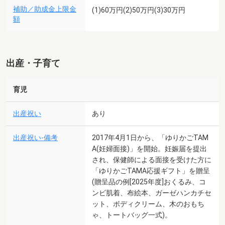
補助／助成金上限金
(1)60万円(2)50万円(3)30万円
額
出産・子育て
育児
出産祝い
あり
出産祝い-備考
2017年4月1日から、「ゆりかごTAM
A(妊婦面接)」を開始。妊娠届を提出
され、保健師による面接を受けた方に
「ゆりかごTAMA応援ギフト」を贈呈
(贈呈品の例[2025年度]おくるみ、コ
ンビ肌着、布絵本、ガーゼハンカチセ
ット、ボディクリーム、木のおもち
ゃ、トートバッグ一式)。