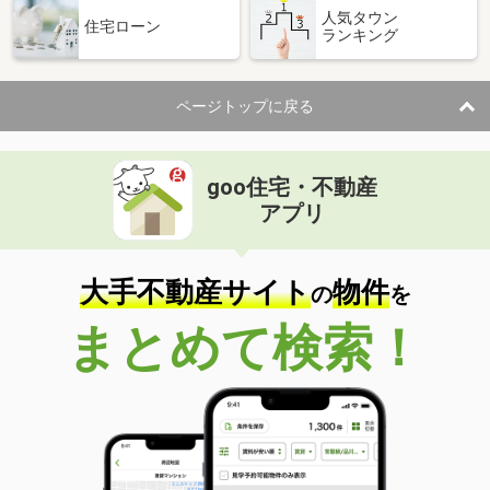
人気タウン
住宅ローン
ランキング
ページトップに戻る
goo住宅・不動産
アプリ
大手不動産サイト
物件
の
を
まとめて検索！