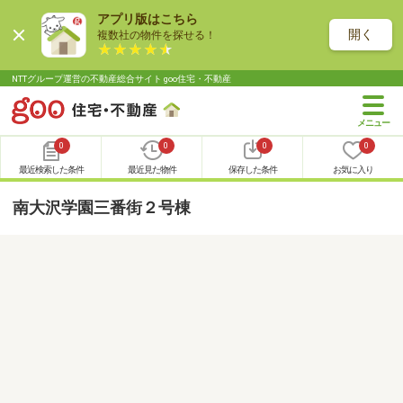
アプリ版はこちら
開く
複数社の物件を探せる！
NTTグループ運営の不動産総合サイト goo住宅・不動産
0
0
0
0
最近検索した条件
最近見た物件
保存した条件
お気に入り
南大沢学園三番街２号棟