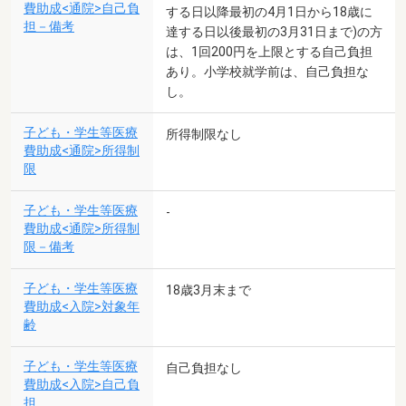
費助成<通院>自己負
する日以降最初の4月1日から18歳に
担－備考
達する日以後最初の3月31日まで)の方
は、1回200円を上限とする自己負担
あり。小学校就学前は、自己負担な
し。
子ども・学生等医療
所得制限なし
費助成<通院>所得制
限
子ども・学生等医療
-
費助成<通院>所得制
限－備考
子ども・学生等医療
18歳3月末まで
費助成<入院>対象年
齢
子ども・学生等医療
自己負担なし
費助成<入院>自己負
担