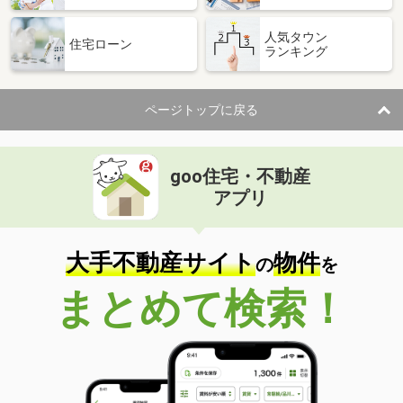
人気タウン
住宅ローン
ランキング
ページトップに戻る
goo住宅・不動産
アプリ
大手不動産サイト
物件
の
を
まとめて検索！