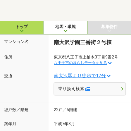
トップ
地図・環境
募集物件
マンション名
南大沢学園三番街２号棟
住所
東京都八王子市上柚木3丁目9番2号
八王子市の暮らしデータを見る
南大沢駅より徒歩で12分
交通
乗り換え検索
総戸数／階建
22戸／5階建
築年月
平成7年3月