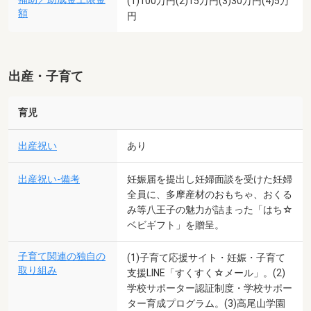
(1)100万円(2)15万円(3)30万円(4)5万
額
円
出産・子育て
育児
出産祝い
あり
出産祝い-備考
妊娠届を提出し妊婦面談を受けた妊婦
全員に、多摩産材のおもちゃ、おくる
み等八王子の魅力が詰まった「はち☆
ベビギフト」を贈呈。
子育て関連の独自の
(1)子育て応援サイト・妊娠・子育て
取り組み
支援LINE「すくすく☆メール」。(2)
学校サポーター認証制度・学校サポー
ター育成プログラム。(3)高尾山学園