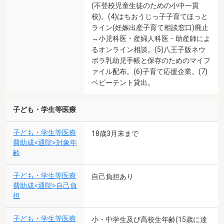
(不登校児童生徒のための小中一貫
校)。(4)はちおうじっ子子育てほっと
ライン(妊娠出産子育て相談窓口)廃止
→小児科医・産婦人科医・助産師によ
るオンライン相談。(5)八王子版ネウ
ボラ乳幼児手帳と保存のためのマイフ
ァイル配布。(6)子育て応援企業。(7)
ベビーテント貸出。
子ども・学生等医療
子ども・学生等医療
18歳3月末まで
費助成<通院>対象年
齢
子ども・学生等医療
自己負担あり
費助成<通院>自己負
担
子ども・学生等医療
小・中学生及び高校生年齢(15歳に達