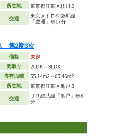
所在地
東京都江東区枝川２
東京メトロ有楽町線
交通
「豊洲」歩17分
 第2期3次
価格
未定
間取り
2LDK～3LDK
専有面積
55.14m
2
～65.46m
2
所在地
東京都江東区亀戸３
ＪＲ総武線「亀戸」歩8
交通
分