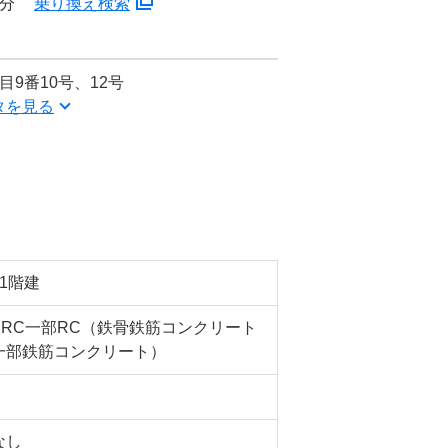
8分
乗り換え検索
9番10号、12号
タを見る
11階建
SRC一部RC（鉄骨鉄筋コンクリート
一部鉄筋コンクリート）
なし