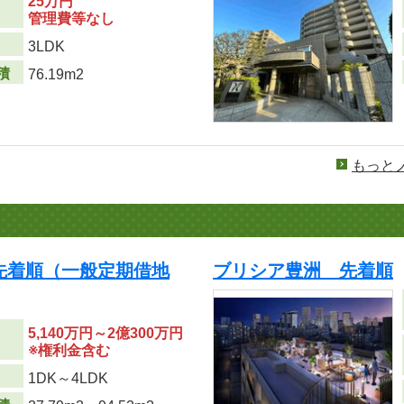
25万円
管理費等なし
り
3LDK
積
76.19m2
もっと
先着順（一般定期借地
ブリシア豊洲 先着順
5,140万円～2億300万円
※権利金含む
り
1DK～4LDK