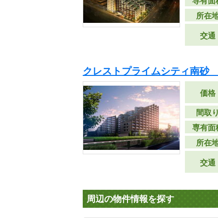
専有面
所在
交通
クレストプライムシティ南砂 
価格
間取
専有面
所在
交通
周辺の物件情報を探す