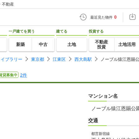
・不動産
0
最近見た物件
一戸建てを買う
建てる
投資する
不動産
新築
中古
土地
土地活用
投資
ライブラリー
東京都
江東区
西大島駅
ノーブル猿江恩賜
2件
賃貸募集中
マンション名
ノーブル猿江恩賜公
交通
都営新宿線