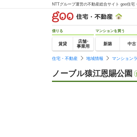
NTTグループ運営の不動産総合サイト goo住宅
借りる
マンションを買う
店舗･
賃貸
新築
中古
事業用
住宅・不動産
地域情報
マンション
ノーブル猿江恩賜公園