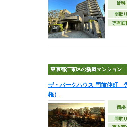
賃料
間取
専有面
東京都江東区の新築マンション
ザ・パークハウス 門前仲町 
権）
価格
間取