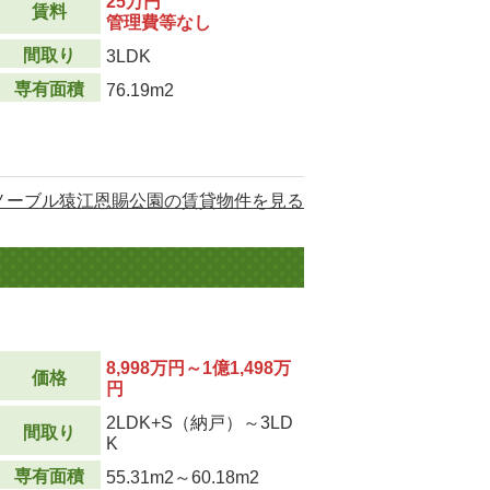
25万円
賃料
管理費等なし
間取り
3LDK
専有面積
76.19m2
ノーブル猿江恩賜公園の賃貸物件を見る
8,998万円～1億1,498万
価格
円
2LDK+S（納戸）～3LD
間取り
K
専有面積
55.31m
2
～60.18m
2