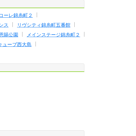
コーレ錦糸町２
ンス
リヴシティ錦糸町五番館
恩賜公園
メインステージ錦糸町２
キューブ西大島