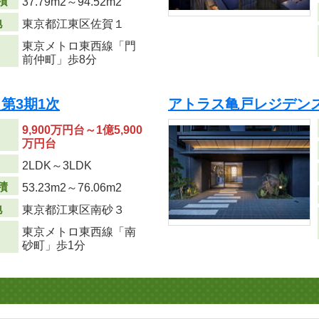
積
37.79m
2
～94.52m
2
地
東京都江東区佐賀１
東京メトロ東西線「門
前仲町」歩8分
第3期1次
アトラス亀戸レジデンス
9,900万円台～1億5,900
万円台
り
2LDK～3LDK
積
53.23m
2
～76.06m
2
地
東京都江東区南砂３
東京メトロ東西線「南
砂町」歩1分