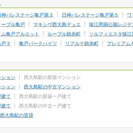
る
日神パレステージ亀戸第３
日神パレステージ亀戸第５
ワ
ノーブル亀戸
マキシヴ西大島デュエ
猿江恩賜公園レジデ
イム亀戸アルエット
ルーブル錦糸町
ソルフィエスタ猿江
亀戸３
亀戸パークハイツ
リアルテ錦糸町
プレミアム
ンション
西大島駅の新築マンション
ンション
西大島駅の中古マンション
戸建て
西大島駅の新築一戸建て
戸建て
西大島駅の中古一戸建て
西大島駅の賃貸