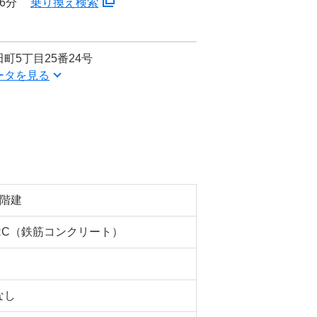
6分
乗り換え検索
町5丁目25番24号
ータを見る
6階建
RC（鉄筋コンクリート）
なし