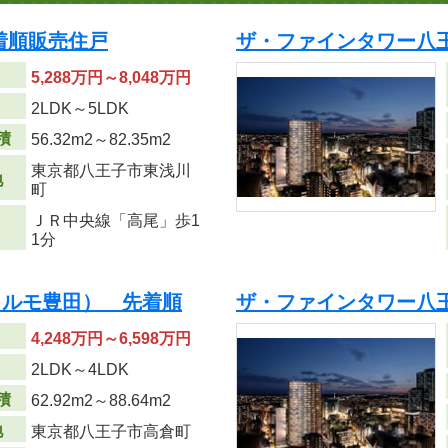
着順販売住戸
ザ・ファインタワー八王
5,288万円～8,048万円
り
2LDK～5LDK
積
56.32m
2
～82.35m
2
東京都八王子市東浅川
地
町
ＪＲ中央線「高尾」歩1
1分
ェルモ豊田） 先着順
ザ・ファインタワー八
4,248万円～6,598万円
り
2LDK～4LDK
積
62.92m
2
～88.64m
2
地
東京都八王子市高倉町