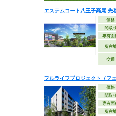
エステムコート八王子高尾 先
価格
間取
専有面
所在
交通
フルライフプロジェクト（フ
価格
間取
専有面
所在