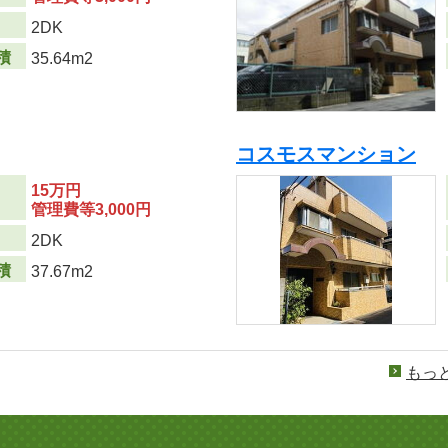
り
2DK
積
35.64m2
コスモスマンション
15万円
管理費等3,000円
り
2DK
積
37.67m2
もっ