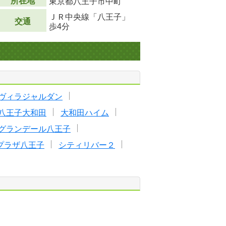
所在地
東京都八王子市中町
ＪＲ中央線「八王子」
交通
歩4分
ヴィラジャルダン
八王子大和田
大和田ハイム
グランデール八王子
プラザ八王子
シティリバー２