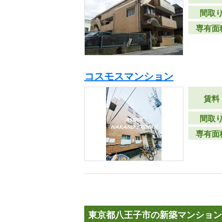
間取
専有面
コスモスマンション
賃料
間取
専有面
東京都八王子市の新築マンション