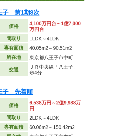
子 第1期8次
4,100万円台～1億7,000
価格
万円台
間取り
1LDK～4LDK
専有面積
40.05m
2
～90.51m
2
所在地
東京都八王子市中町
ＪＲ中央線「八王子」
交通
歩4分
王子 先着順
6,538万円～2億9,988万
価格
円
間取り
2LDK～4LDK
専有面積
60.06m
2
～150.42m
2