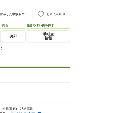
0
0
保存した検索条件
お気に入り
売る
住みやすい街を探す
助成金
売却
情報
ョン
中央線(快速) JR八高線