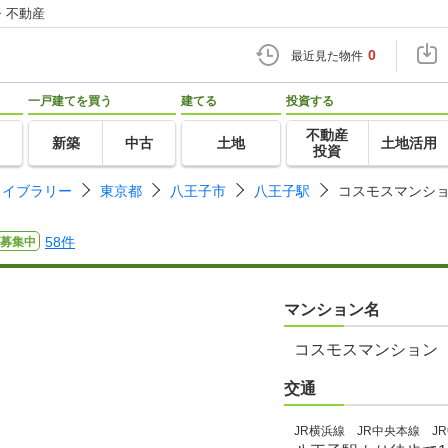
・不動産
0
最近見た物件
一戸建てを買う
建てる
投資する
不動産
新築
中古
土地
土地活用
投資
ライブラリー
東京都
八王子市
八王子駅
コスモスマンシ
58件
募集中
マンション名
コスモスマンション
交通
JR横浜線 JR中央本線 JR