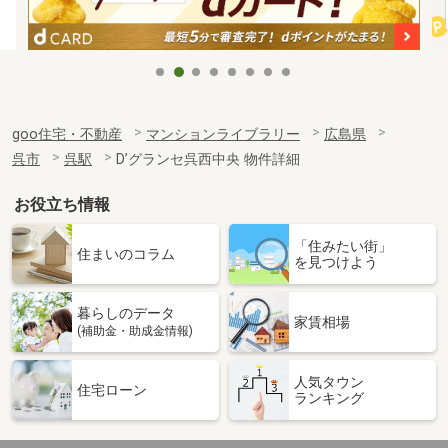
goo住宅・不動産
マンションライブラリー
広島県
呉市
呉駅
D’グランセ呉西中央 物件詳細
お役立ち情報
「住みたい街」
住まいのコラム
を見つけよう
暮らしのデータ
家賃相場
(補助金・助成金情報)
人気タウン
住宅ローン
ランキング