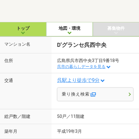
トップ
地図・環境
募集物件
マンション名
D’グランセ呉西中央
住所
広島県呉市西中央3丁目9番18号
呉市の暮らしデータを見る
呉駅より徒歩で9分
交通
乗り換え検索
総戸数／階建
50戸／11階建
築年月
平成19年3月