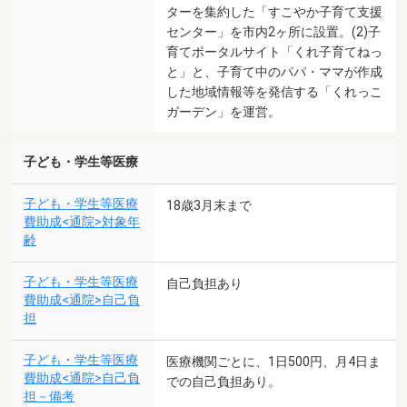
ターを集約した「すこやか子育て支援
センター」を市内2ヶ所に設置。(2)子
育てポータルサイト「くれ子育てねっ
と」と、子育て中のパパ・ママが作成
した地域情報等を発信する「くれっこ
ガーデン」を運営。
子ども・学生等医療
子ども・学生等医療
18歳3月末まで
費助成<通院>対象年
齢
子ども・学生等医療
自己負担あり
費助成<通院>自己負
担
子ども・学生等医療
医療機関ごとに、1日500円、月4日ま
費助成<通院>自己負
での自己負担あり。
担－備考