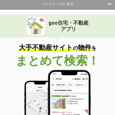
ページトップに戻る
goo住宅・不動産
アプリ
大手不動産サイト
物件
の
を
まとめて検索！