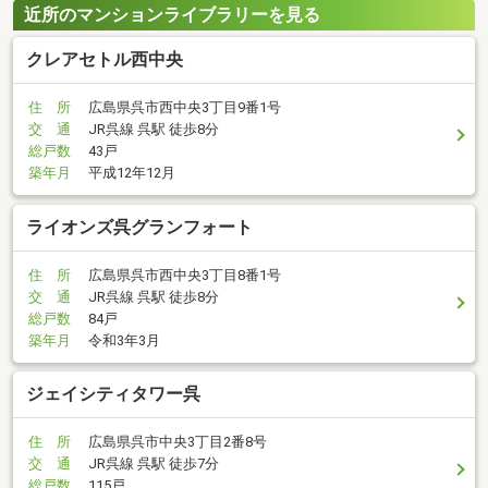
近所のマンションライブラリーを見る
クレアセトル西中央
住 所
広島県呉市西中央3丁目9番1号
交 通
JR呉線 呉駅 徒歩8分
総戸数
43戸
築年月
平成12年12月
ライオンズ呉グランフォート
住 所
広島県呉市西中央3丁目8番1号
交 通
JR呉線 呉駅 徒歩8分
総戸数
84戸
築年月
令和3年3月
ジェイシティタワー呉
住 所
広島県呉市中央3丁目2番8号
交 通
JR呉線 呉駅 徒歩7分
総戸数
115戸