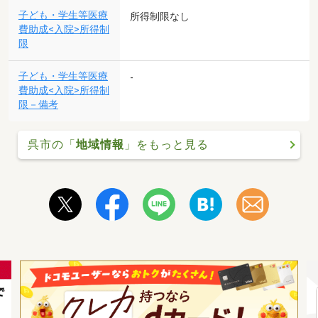
子ども・学生等医療
所得制限なし
費助成<入院>所得制
限
子ども・学生等医療
-
費助成<入院>所得制
限－備考
呉市の「
地域情報
」をもっと見る