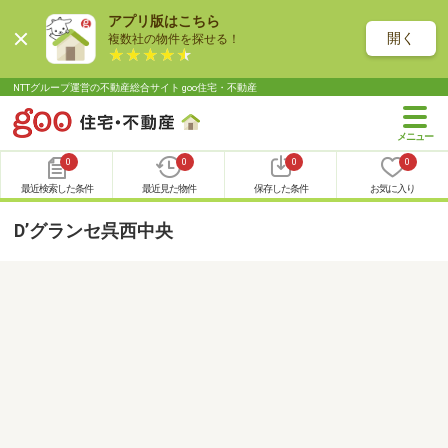
アプリ版はこちら
開く
複数社の物件を探せる！
NTTグループ運営の不動産総合サイト goo住宅・不動産
0
0
0
0
最近検索した条件
最近見た物件
保存した条件
お気に入り
D’グランセ呉西中央