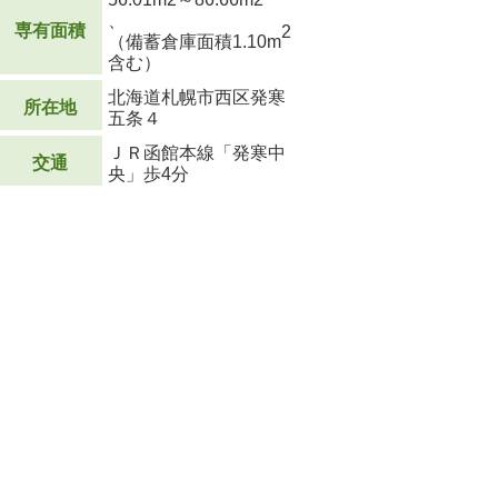
、
専有面積
2
（備蓄倉庫面積1.10m
含む）
北海道札幌市西区発寒
所在地
五条４
ＪＲ函館本線「発寒中
交通
央」歩4分