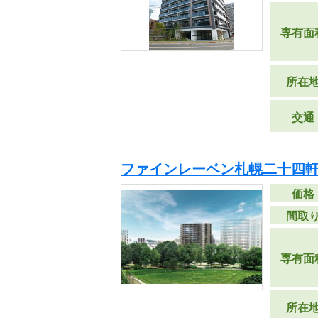
専有面
所在
交通
ファインレーベン札幌二十四軒 T
価格
間取
専有面
所在