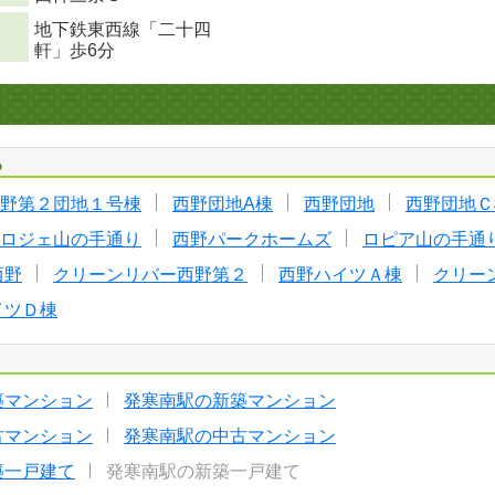
地下鉄東西線「二十四
軒」歩6分
る
野第２団地１号棟
西野団地A棟
西野団地
西野団地Ｃ
ロジェ山の手通り
西野パークホームズ
ロピア山の手通
西野
クリーンリバー西野第２
西野ハイツＡ棟
クリー
イツＤ棟
築マンション
発寒南駅の新築マンション
古マンション
発寒南駅の中古マンション
築一戸建て
発寒南駅の新築一戸建て