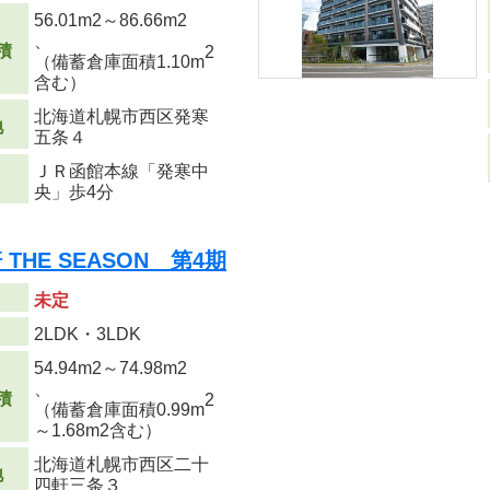
56.01m
2
～86.66m
2
、
積
2
（備蓄倉庫面積1.10m
含む）
北海道札幌市西区発寒
地
五条４
ＪＲ函館本線「発寒中
央」歩4分
HE SEASON 第4期
未定
り
2LDK・3LDK
54.94m
2
～74.98m
2
、
積
2
（備蓄倉庫面積0.99m
～1.68m
2
含む）
北海道札幌市西区二十
地
四軒三条３