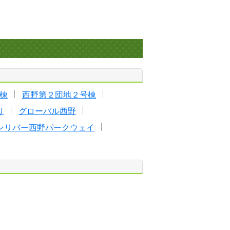
棟
西野第２団地２号棟
り
グローバル西野
ンリバー西野パークウェイ