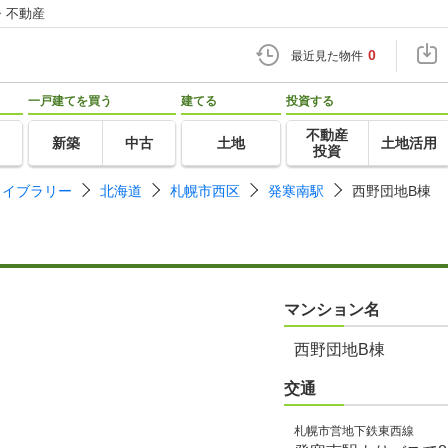
・不動産
0
最近見た物件
一戸建てを買う
建てる
投資する
不動産
新築
中古
土地
土地活用
投資
ライブラリー
北海道
札幌市西区
発寒南駅
西野団地B棟
マンション名
西野団地B棟
交通
札幌市営地下鉄東西線