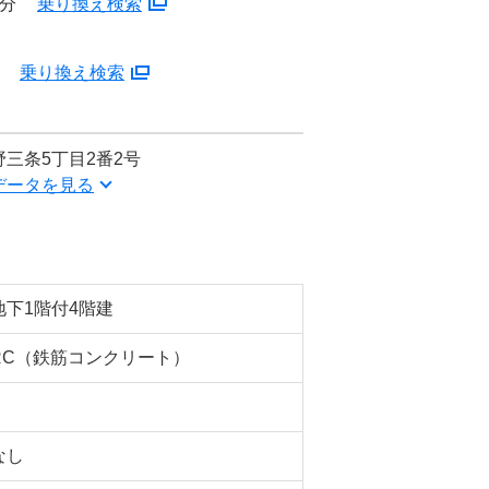
8分
乗り換え検索
分
乗り換え検索
三条5丁目2番2号
データを見る
地下1階付4階建
RC（鉄筋コンクリート）
なし