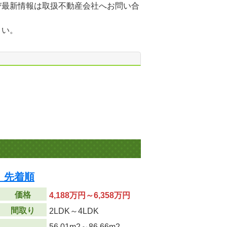
び最新情報は取扱不動産会社へお問い合
さい。
 先着順
価格
4,188万円～6,358万円
間取り
2LDK～4LDK
56.01m
2
～86.66m
2