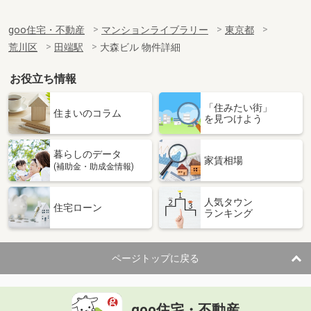
goo住宅・不動産
マンションライブラリー
東京都
荒川区
田端駅
大森ビル 物件詳細
お役立ち情報
「住みたい街」
住まいのコラム
を見つけよう
暮らしのデータ
家賃相場
(補助金・助成金情報)
人気タウン
住宅ローン
ランキング
ページトップに戻る
goo住宅・不動産