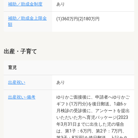
補助／助成金制度
あり
補助／助成金上限金
(1)360万円(2)180万円
額
出産・子育て
育児
出産祝い
あり
出産祝い-備考
ゆりかご面接後に、申請者へゆりかご
ギフト(1万円分)を後日郵送。1歳6ヶ
月検診の受診後に、アンケートを提出
いただいた方へ育児パッケージ(2023
年3月31日までに出生した児の場合
は、第1子：6万円、第2子：7万円、
第3子：8万円)を後日郵送。上記カタ