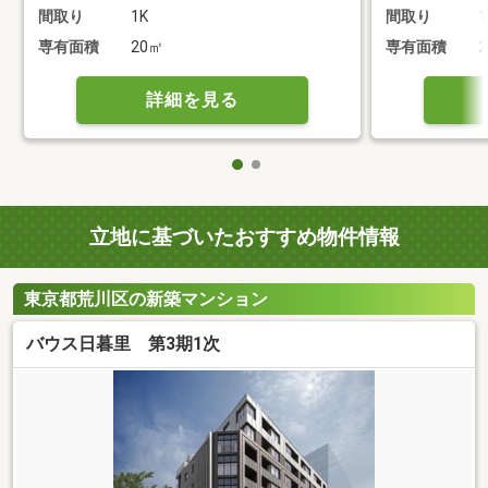
間取り
1K
間取り
1
専有面積
20㎡
専有面積
詳細を見る
立地に基づいたおすすめ物件情報
東京都荒川区の新築マンション
バウス日暮里 第3期1次