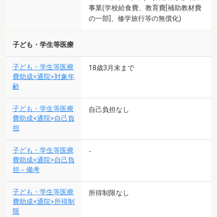
事業(学校給食費、教育費[補助教材費
の一部]、修学旅行等の無償化)
子ども・学生等医療
子ども・学生等医療
18歳3月末まで
費助成<通院>対象年
齢
子ども・学生等医療
自己負担なし
費助成<通院>自己負
担
子ども・学生等医療
-
費助成<通院>自己負
担－備考
子ども・学生等医療
所得制限なし
費助成<通院>所得制
限