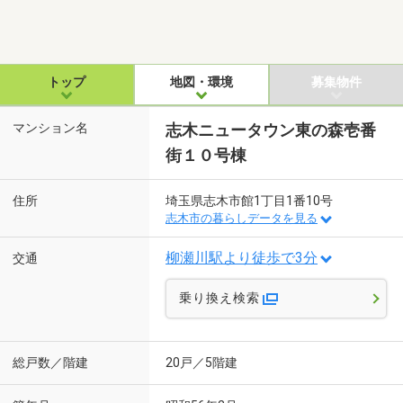
トップ
地図・環境
募集物件
マンション名
志木ニュータウン東の森壱番
街１０号棟
住所
埼玉県志木市館1丁目1番10号
志木市の暮らしデータを見る
柳瀬川駅より徒歩で3分
交通
乗り換え検索
総戸数／階建
20戸／5階建