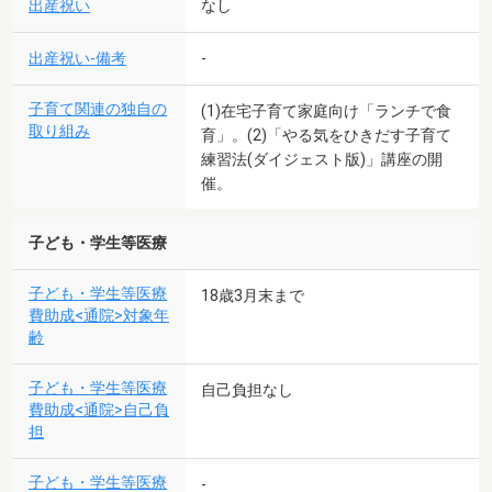
出産祝い
なし
出産祝い-備考
-
子育て関連の独自の
(1)在宅子育て家庭向け「ランチで食
取り組み
育」。(2)「やる気をひきだす子育て
練習法(ダイジェスト版)」講座の開
催。
子ども・学生等医療
子ども・学生等医療
18歳3月末まで
費助成<通院>対象年
齢
子ども・学生等医療
自己負担なし
費助成<通院>自己負
担
子ども・学生等医療
-