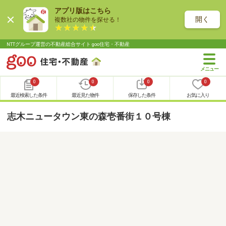
アプリ版はこちら
開く
複数社の物件を探せる！
NTTグループ運営の不動産総合サイト goo住宅・不動産
0
0
0
0
最近検索した条件
最近見た物件
保存した条件
お気に入り
志木ニュータウン東の森壱番街１０号棟