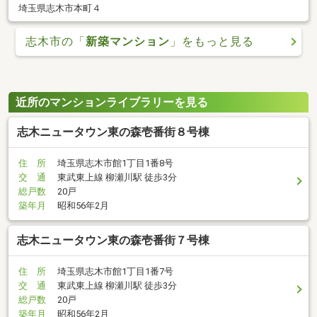
埼玉県志木市本町４
志木市の「
新築マンション
」をもっと見る
近所のマンションライブラリーを見る
志木ニュータウン東の森壱番街８号棟
住 所
埼玉県志木市館1丁目1番8号
交 通
東武東上線 柳瀬川駅 徒歩3分
総戸数
20戸
築年月
昭和56年2月
志木ニュータウン東の森壱番街７号棟
住 所
埼玉県志木市館1丁目1番7号
交 通
東武東上線 柳瀬川駅 徒歩3分
総戸数
20戸
築年月
昭和56年2月