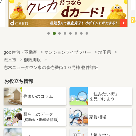
goo住宅・不動産
マンションライブラリー
埼玉県
志木市
柳瀬川駅
志木ニュータウン東の森壱番街１０号棟 物件詳細
お役立ち情報
「住みたい街」
住まいのコラム
を見つけよう
暮らしのデータ
家賃相場
(補助金・助成金情報)
人気タウン