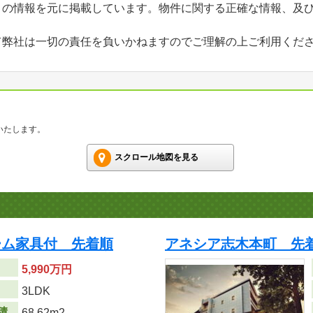
」の情報を元に掲載しています。物件に関する正確な情報、及
て弊社は一切の責任を負いかねますのでご理解の上ご利用くだ
いたします。
スクロール地図を見る
ーム家具付 先着順
アネシア志木本町 先
5,990万円
り
3LDK
積
68.62m
2