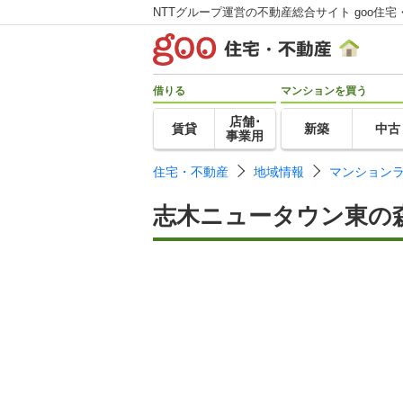
NTTグループ運営の不動産総合サイト goo住宅
借りる
マンションを買う
店舗･
賃貸
新築
中古
事業用
住宅・不動産
地域情報
マンション
志木ニュータウン東の