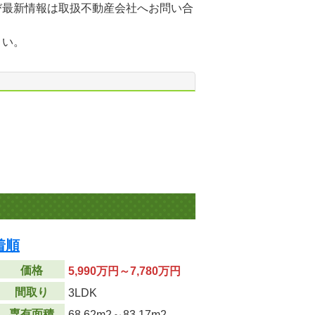
び最新情報は取扱不動産会社へお問い合
さい。
着順
価格
5,990万円～7,780万円
間取り
3LDK
専有面積
68.62m
2
～83.17m
2