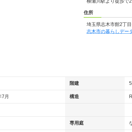
柳瀬川駅より徒歩で
住所
埼玉県志木市館2丁目
志木市の暮らしデー
階建
年7月
構造
専用庭