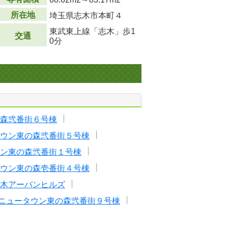
所在地
埼玉県志木市本町４
東武東上線「志木」歩1
交通
0分
森弐番街６号棟
ウン東の森弐番街５号棟
ン東の森弐番街１号棟
ウン東の森壱番街４号棟
木アーバンヒルズ
ニュータウン東の森弐番街９号棟