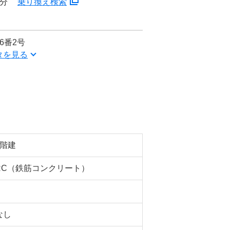
2分
乗り換え検索
6番2号
タを見る
5階建
RC（鉄筋コンクリート）
なし