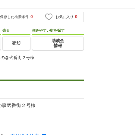
0
0
保存した検索条件
お気に入り
売る
住みやすい街を探す
助成金
売却
情報
東の森弐番街２号棟
の森弐番街２号棟