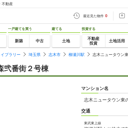
・不動産
0
最近見た物件
一戸建てを買う
建てる
投資する
不動産
新築
中古
土地
土地活用
投資
ライブラリー
埼玉県
志木市
柳瀬川駅
志木ニュータウン
森弐番街２号棟
マンション名
志木ニュータウン東
交通
東武東上線