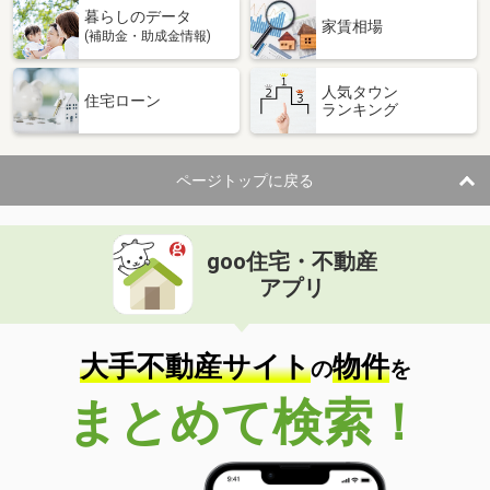
暮らしのデータ
家賃相場
(補助金・助成金情報)
人気タウン
住宅ローン
ランキング
ページトップに戻る
goo住宅・不動産
アプリ
大手不動産サイト
物件
の
を
まとめて検索！