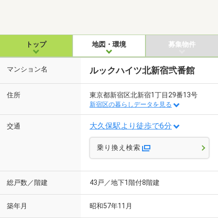
トップ
地図・環境
募集物件
マンション名
ルックハイツ北新宿弐番館
住所
東京都新宿区北新宿1丁目29番13号
新宿区の暮らしデータを見る
大久保駅より徒歩で6分
交通
乗り換え検索
総戸数／階建
43戸／地下1階付8階建
築年月
昭和57年11月