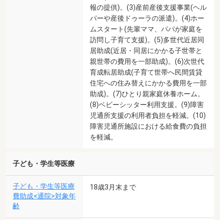
報の提供)。(3)産前産後支援事業(ヘル
パーや産後ドゥーラの派遣)。(4)ホー
ムスタート(先輩ママ、パパが家庭を
訪問し子育て支援)。(5)多世代近居同
居助成(近居・同居にかかる子世帯と
親世帯の費用を一部助成)。(6)次世代
育成転居助成(子育て世帯へ民間賃貸
住宅への住み替えにかかる費用を一部
助成)。(7)ひとり親家庭休養ホーム。
(8)ベビーシッター利用支援。(9)障害
児通所支援の利用者負担を軽減。(10)
障害児通所施設における給食費の負担
を軽減。
子ども・学生等医療
子ども・学生等医療
18歳3月末まで
費助成<通院>対象年
齢