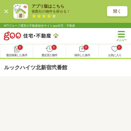
アプリ版はこちら
開く
複数社の物件を探せる！
NTTグループ運営の不動産総合サイト goo住宅・不動産
0
0
0
0
最近検索した条件
最近見た物件
保存した条件
お気に入り
ルックハイツ北新宿弐番館