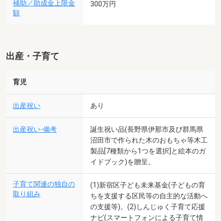
補助／助成金上限金
300万円
額
出産・子育て
育児
出産祝い
あり
出産祝い-備考
誕生祝い品(長野県伊那市及び群馬県
沼田市で作られた木のおもちゃ等木工
製品[7種類から1つを選択]と絵本のガ
イドブック)を贈呈。
子育て関連の独自の
(1)新宿区子ども未来基金(子どもの育
取り組み
ちを支援する区民等の自主的な活動へ
の支援等)。(2)しんじゅく子育て応援
ナビ(スマートフォンによる子育て情