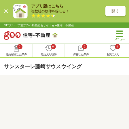
アプリ版はこちら
開く
複数社の物件を探せる！
NTTグループ運営の不動産総合サイト goo住宅・不動産
0
0
0
0
最近検索した条件
最近見た物件
保存した条件
お気に入り
サンスターレ藤崎サウスウイング