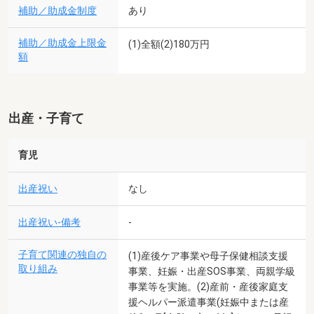
補助／助成金制度
あり
補助／助成金上限金
(1)全額(2)180万円
額
出産・子育て
育児
出産祝い
なし
出産祝い-備考
-
子育て関連の独自の
(1)産後ケア事業や母子保健相談支援
取り組み
事業、妊娠・出産SOS事業、両親学級
事業等を実施。(2)産前・産後家庭支
援ヘルパー派遣事業(妊娠中または産