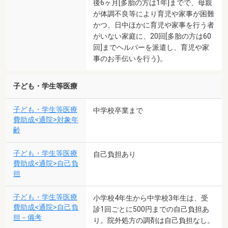
後6ヶ月[多胎の方は1年]までで、母親
が体調不良等により育児や家事が困難
かつ、日中ほかに育児や家事を行う者
がいない家庭に、20回[多胎の方は60
回]までヘルパーを派遣し、育児や家
事のお手伝いを行う)。
子ども・学生等医療
子ども・学生等医療
中学校卒業まで
費助成<通院>対象年
齢
子ども・学生等医療
自己負担あり
費助成<通院>自己負
担
子ども・学生等医療
小学校4年生から中学校3年生は、受
費助成<通院>自己負
診1回ごとに500円までの自己負担あ
担－備考
り。院外処方の調剤は自己負担なし。