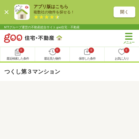
アプリ版はこちら
開く
複数社の物件を探せる！
NTTグループ運営の不動産総合サイト goo住宅・不動産
0
0
0
0
最近検索した条件
最近見た物件
保存した条件
お気に入り
つくし第３マンション