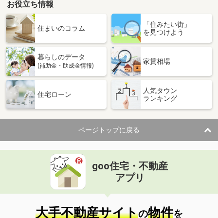
お役立ち情報
「住みたい街」
住まいのコラム
を見つけよう
暮らしのデータ
家賃相場
(補助金・助成金情報)
人気タウン
住宅ローン
ランキング
ページトップに戻る
goo住宅・不動産
アプリ
大手不動産サイト
物件
の
を