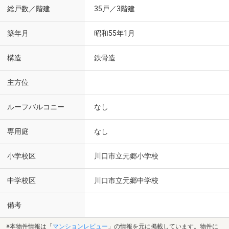
総戸数／階建
35戸／3階建
築年月
昭和55年1月
構造
鉄骨造
主方位
ルーフバルコニー
なし
専用庭
なし
小学校区
川口市立元郷小学校
中学校区
川口市立元郷中学校
備考
※本物件情報は「
マンションレビュー
」の情報を元に掲載しています。物件に