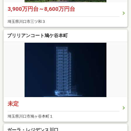
3,900万円台～8,600万円台
埼玉県川口市三ツ和３
ブリリアンコート鳩ケ谷本町
未定
埼玉県川口市鳩ヶ谷本町１
ガーラ・レジデンス川口