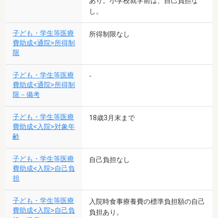
あり。小学校就学前は、自己負担な
し。
子ども・学生等医療
所得制限なし
費助成<通院>所得制
限
子ども・学生等医療
-
費助成<通院>所得制
限－備考
子ども・学生等医療
18歳3月末まで
費助成<入院>対象年
齢
子ども・学生等医療
自己負担なし
費助成<入院>自己負
担
子ども・学生等医療
入院時食事療養費の標準負担額の自己
費助成<入院>自己負
負担あり。