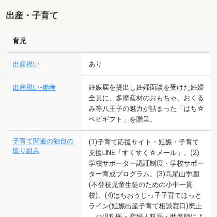
出産・子育て
育児
出産祝い
あり
出産祝い-備考
妊娠届を提出し妊婦面談を受けた妊婦
全員に、多摩産材のおもちゃ、おくる
み等八王子の魅力が詰まった「はち☆
ベビギフト」を贈呈。
子育て関連の独自の
(1)子育て応援サイト・妊娠・子育て
取り組み
支援LINE「すくすく☆メール」。(2)
学校サポーター認証制度・学校サポー
ター育成プログラム。(3)高尾山学園
(不登校児童生徒のための小中一貫
校)。(4)はちおうじっ子子育てほっと
ライン(妊娠出産子育て相談窓口)廃止
→小児科医・産婦人科医・助産師によ