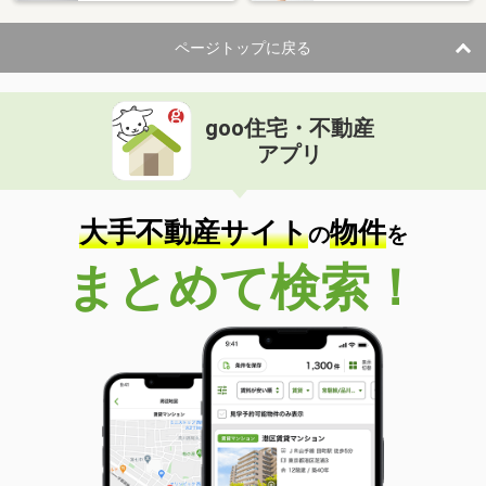
ページトップに戻る
goo住宅・不動産
アプリ
大手不動産サイト
物件
の
を
まとめて検索！