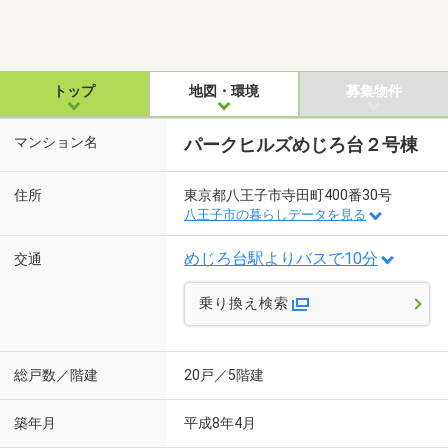
トップ
地図・環境
募集物件
マンション名
パークヒルズめじろ台２号棟
住所
東京都八王子市寺田町400番30号
八王子市の暮らしデータを見る
めじろ台駅よりバスで10分
交通
乗り換え検索
総戸数／階建
20戸／5階建
築年月
平成8年4月