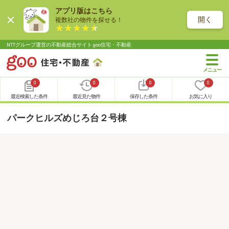
アプリ版はこちら
開く
複数社の物件を探せる！
NTTグループ運営の不動産総合サイト goo住宅・不動産
0
0
0
0
最近検索した条件
最近見た物件
保存した条件
お気に入り
パークヒルズめじろ台２号棟