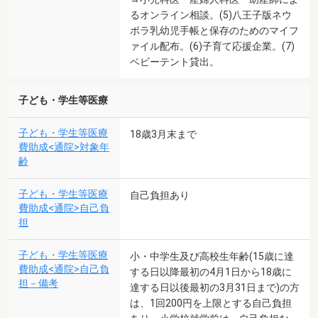
るオンライン相談。(5)八王子版ネウ
ボラ乳幼児手帳と保存のためのマイフ
ァイル配布。(6)子育て応援企業。(7)
ベビーテント貸出。
子ども・学生等医療
子ども・学生等医療
18歳3月末まで
費助成<通院>対象年
齢
子ども・学生等医療
自己負担あり
費助成<通院>自己負
担
子ども・学生等医療
小・中学生及び高校生年齢(15歳に達
費助成<通院>自己負
する日以降最初の4月1日から18歳に
担－備考
達する日以後最初の3月31日まで)の方
は、1回200円を上限とする自己負担