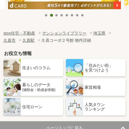
goo住宅・不動産
マンションライブラリー
埼玉県
久喜市
久喜駅
久喜コーポ２号館 物件詳細
お役立ち情報
「住みたい街」
住まいのコラム
を見つけよう
暮らしのデータ
家賃相場
(補助金・助成金情報)
人気タウン
住宅ローン
ランキング
ページトップに戻る