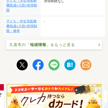
子ども・学生等医療
所得制限なし
費助成<入院>所得制
限
子ども・学生等医療
-
費助成<入院>所得制
限－備考
久喜市の「
地域情報
」をもっと見る