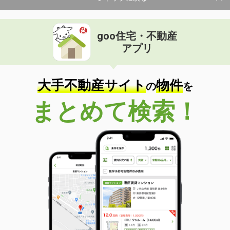
goo住宅・不動産
アプリ
大手不動産サイト
物件
の
を
まとめて検索！