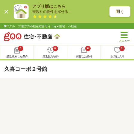
アプリ版はこちら
開く
複数社の物件を探せる！
NTTグループ運営の不動産総合サイト goo住宅・不動産
0
0
0
0
最近検索した条件
最近見た物件
保存した条件
お気に入り
久喜コーポ２号館