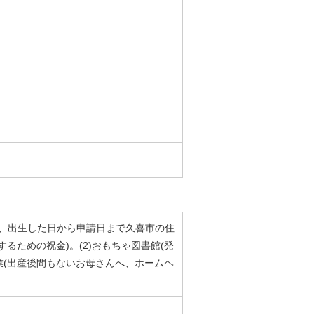
うち、出生した日から申請日まで久喜市の住
ための祝金)。(2)おもちゃ図書館(発
業(出産後間もないお母さんへ、ホームヘ