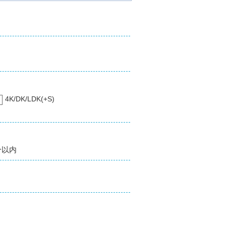
4K/DK/LDK(+S)
分以内