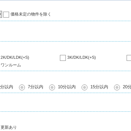
価格未定の物件を除く
2K/DK/LDK(+S)
3K/DK/LDK(+S)
ワンルーム
5分以内
7分以内
10分以内
15分以内
20
更新あり