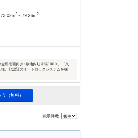
2
2
73.02m
～79.26m
全邸南西向き×敷地内駐車場100％。「久
ed」仕様。顔認証のオートロックシステムを採
らう（無料）
表示件数