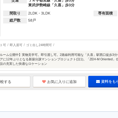
交通
ＪＲ宇都宮線「久喜」歩3分
東武伊勢崎線「久喜」歩3分
間取り
2LDK・3LDK
専有面積
総戸数
58戸
ト可
即入居可
ゴミ出し24時間可
ルーム公開中】実物見学可。即引渡し可。2路線利用可能な「久喜」駅西口徒歩3分×
に12年ぶりとなる新築分譲マンションプロジェクト(注1)。「ZEH-M Orient
設の充実した快適なロケーション
お気に入りに追加
資料をも