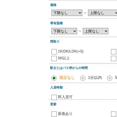
価格
～
専有面積
～
間取り
1K/DK/LDK(+S)
5K以上
駅またはバス停からの時間
指定なし
1分以内
入居時期
即入居可
更新
新着あり