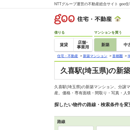
NTTグループ運営の不動産総合サイト goo
借りる
マンションを買う
店舗･
賃貸
新築
中
事業用
住宅・不動産
>
新築マンション
>
首都圏
>
久喜駅(埼玉県)の新
久喜駅(埼玉県)の新築マンション、分譲
産。価格・専有面積・間取り・写真・人気
探したい物件の路線・検索条件を変
路線