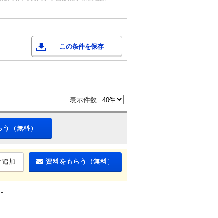
この条件を保存
表示件数
らう（無料）
資料をもらう（無料）
に追加
-