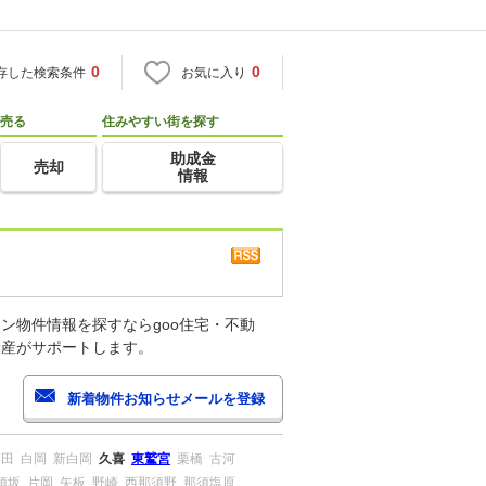
0
0
存した検索条件
お気に入り
売る
住みやすい街を探す
助成金
売却
情報
ン物件情報を探すならgoo住宅・不動
動産がサポートします。
蓮田
白岡
新白岡
久喜
東鷲宮
栗橋
古河
須坂
片岡
矢板
野崎
西那須野
那須塩原