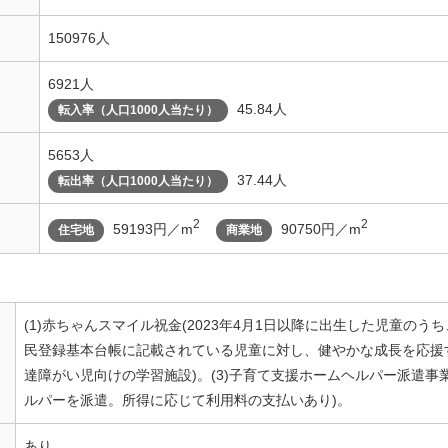
150976人
6921人
45.84人
転入率（人口1000人当たり）
5653人
37.44人
転出率（人口1000人当たり）
2
2
59193円／m
90750円／m
住宅地
商業地
(1)赤ちゃんスマイル祝金(2023年4月1日以降に出生した児童の
民登録基本台帳に記載されている児童に対し、健やかな成長を応援する
達障がい児向けの学習施設)。(3)子育て支援ホームヘルパー派遣事
ルパーを派遣。所得に応じて利用料の支払いあり)。
あり