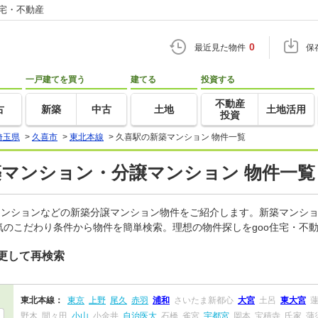
住宅・不動産
0
最近見た物件
保
一戸建てを買う
建てる
投資する
不動産
古
新築
中古
土地
土地活用
投資
埼玉県
>
久喜市
>
東北本線
>
久喜駅の新築マンション 物件一覧
築マンション・分譲マンション 物件一覧
マンションなどの新築分譲マンション物件をご紹介します。新築マンショ
のこだわり条件から物件を簡単検索。理想の物件探しをgoo住宅・不
更して再検索
東北本線：
東京
上野
尾久
赤羽
浦和
さいたま新都心
大宮
土呂
東大宮
野木
間々田
小山
小金井
自治医大
石橋
雀宮
宇都宮
岡本
宝積寺
氏家
蒲