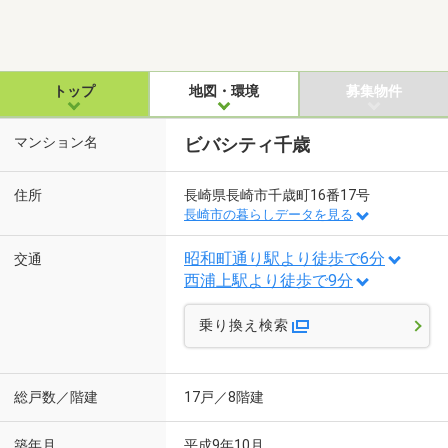
トップ
地図・環境
募集物件
マンション名
ビバシティ千歳
住所
長崎県長崎市千歳町16番17号
長崎市の暮らしデータを見る
昭和町通り駅より徒歩で6分
交通
西浦上駅より徒歩で9分
乗り換え検索
総戸数／階建
17戸／8階建
築年月
平成9年10月