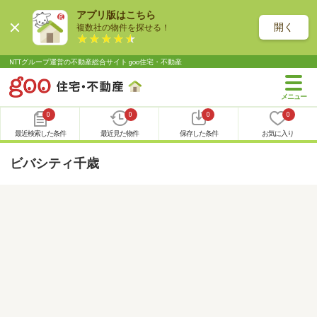
アプリ版はこちら
開く
複数社の物件を探せる！
NTTグループ運営の不動産総合サイト goo住宅・不動産
0
0
0
0
最近検索した条件
最近見た物件
保存した条件
お気に入り
ビバシティ千歳