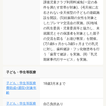
課後児童クラブ利用料減免(一定の条
件を満たす世帯が対象)。(4)天候に左
右されない全天候型の子どもの遊戯施
設を開設。(5)妊娠期の女性を対象と
したプレママ交流会の実施。(6)地域
の民生委員・児童委員等と協力し、未
就園児とその保護者を対象とした親子
の交流を図る「お遊び教室」を開催。
(7)1歳6ヶ月から3歳5ヶ月までの乳児
に対し、歯科健診・フッ化物塗布を行
う「歯育て健診」を実施。(8)「乳児
期家事代行サービス」を実施。
子ども・学生等医療
子ども・学生等医療
18歳3月末まで
費助成<通院>対象年
齢
子ども・学生等医療
自己負担あり