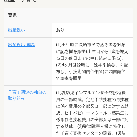
育児
出産祝い
あり
出産祝い-備考
(1)出生時に長崎市民である者を対象
に記念樹を贈呈(出生日から1歳を迎え
る日の前日までの申し込みに限る)。
(2)4ヶ月健診時に「絵本引換券」を配
布し、引換期間内(1年間)に図書館等
で絵本を贈呈
子育て関連の独自の
(1)乳幼児インフルエンザ予防接種費
取り組み
用の一部助成。定期予防接種の再接種
に係る費用の全部又は一部に対する助
成。ヒトパピローマウイルス感染症に
係る任意接種費用の全部又は一部に対
する助成。(2)発達障害支援に特化し
た子育て支援センターの設置。(3)放