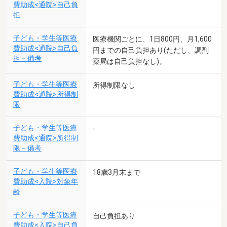
費助成<通院>自己負
担
子ども・学生等医療
医療機関ごとに、1日800円、月1,600
費助成<通院>自己負
円までの自己負担あり(ただし、調剤
担－備考
薬局は自己負担なし)。
子ども・学生等医療
所得制限なし
費助成<通院>所得制
限
子ども・学生等医療
-
費助成<通院>所得制
限－備考
子ども・学生等医療
18歳3月末まで
費助成<入院>対象年
齢
子ども・学生等医療
自己負担あり
費助成<入院>自己負