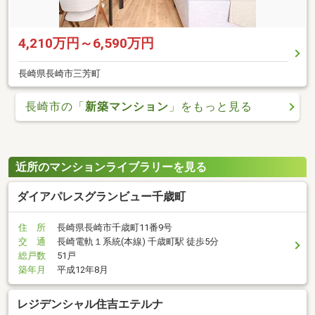
4,210万円～6,590万円
長崎県長崎市三芳町
長崎市の「
新築マンション
」をもっと見る
近所のマンションライブラリーを見る
ダイアパレスグランビュー千歳町
住 所
長崎県長崎市千歳町11番9号
交 通
長崎電軌１系統(本線) 千歳町駅 徒歩5分
総戸数
51戸
築年月
平成12年8月
レジデンシャル住吉エテルナ