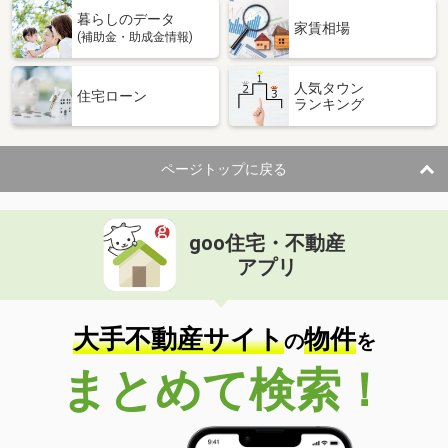
暮らしのデータ
家賃相場
(補助金・助成金情報)
人気タウン
住宅ローン
ランキング
ページトップに戻る
goo住宅・不動産
アプリ
大手不動産サイト
物件
の
を
まとめて検索！