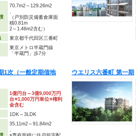
70.7m
2
～129.26m
2
、
積
（戸別防災備蓄倉庫面
積0.81m
2
～1.46m
2
含む）
地
東京都千代田区三番町
東京メトロ半蔵門線
「半蔵門」歩7分
期1次（一般定期借地
ウエリス六番町 第一期
1億円台～3億9,000万円
台※1,000万円単位※権利
金含む
り
1DK～3LDK
35.11m
2
～91.84m
2
、
積
※専有面積に住戸前宅配