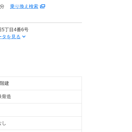
3分
乗り換え検索
5丁目4番6号
ータを見る
7階建
鉄骨造
なし