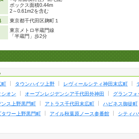
ボックス面積0.44m
2
～0.61m
2
を含む
地
東京都千代田区麹町１
東京メトロ半蔵門線
「半蔵門」歩2分
る
広町
タウンハイツ上野
レヴィールシティ神田末広町
タシオン
オープンレジデンシア千代田外神田
グランフォ
デンス上野黒門町
アトラス千代田末広町
ハピネス御徒町
ズタワー上野黒門町
アイル秋葉原ノース参番館
シティハ