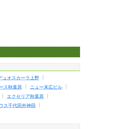
デュオスカーラ上野
ース秋葉原
ニュー末広ビル
エクセリア秋葉原
ウス千代田外神田