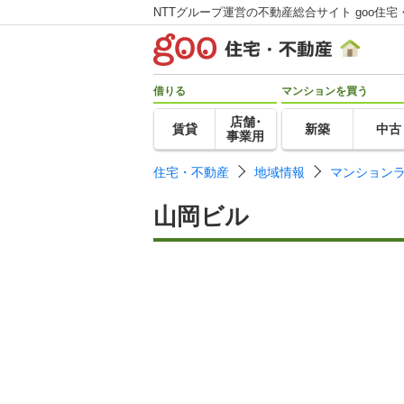
NTTグループ運営の不動産総合サイト goo住宅
借りる
マンションを買う
店舗･
賃貸
新築
中古
事業用
住宅・不動産
地域情報
マンション
山岡ビル