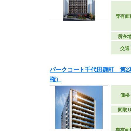
専有面
所在
交通
パークコート千代田麹町 第2
権）
価格
間取
専有面