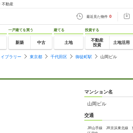
・不動産
0
最近見た物件
一戸建てを買う
建てる
投資する
不動産
新築
中古
土地
土地活用
投資
ライブラリー
東京都
千代田区
御徒町駅
山岡ビル
マンション名
山岡ビル
交通
JR山手線 JR京浜東北線