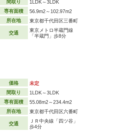
間取り
1LDK～3LDK
専有面積
56.9m
2
～102.97m
2
所在地
東京都千代田区三番町
東京メトロ半蔵門線
交通
「半蔵門」歩8分
価格
未定
間取り
1LDK～3LDK
専有面積
55.08m
2
～234.4m
2
所在地
東京都千代田区六番町
ＪＲ中央線「四ツ谷」
交通
歩4分