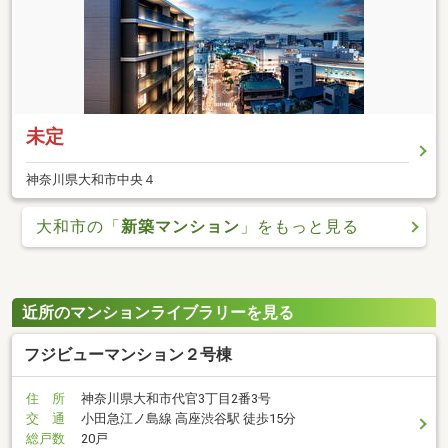
未定
神奈川県大和市中央４
大和市の「
新築マンション
」をもっと見る
近所のマンションライブラリーを見る
フジビューマンション２号棟
住 所
神奈川県大和市代官3丁目2番3号
交 通
小田急江ノ島線 高座渋谷駅 徒歩15分
総戸数
20戸