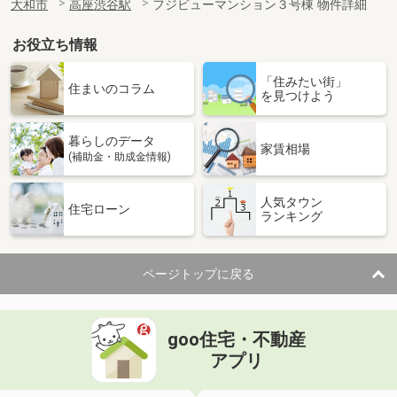
大和市
高座渋谷駅
フジビューマンション３号棟 物件詳細
お役立ち情報
「住みたい街」
住まいのコラム
を見つけよう
暮らしのデータ
家賃相場
(補助金・助成金情報)
人気タウン
住宅ローン
ランキング
ページトップに戻る
goo住宅・不動産
アプリ