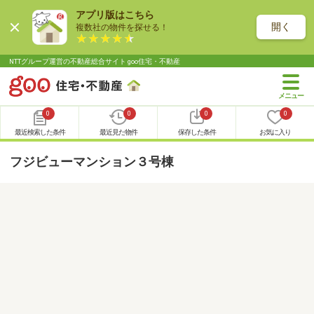
アプリ版はこちら
開く
複数社の物件を探せる！
NTTグループ運営の不動産総合サイト goo住宅・不動産
0
0
0
0
最近検索した条件
最近見た物件
保存した条件
お気に入り
フジビューマンション３号棟