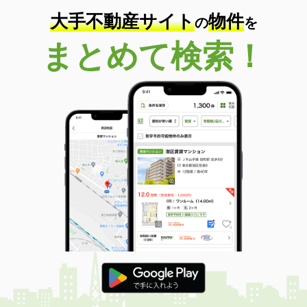
大手不動産サイト
物件
の
を
まとめて検索！