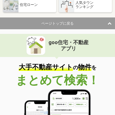
人気タウン
住宅ローン
ランキング
ページトップに戻る
goo住宅・不動産
アプリ
大手不動産サイト
物件
の
を
まとめて検索！