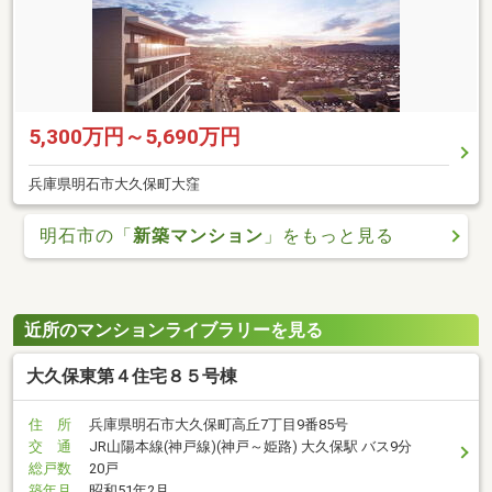
5,300万円～5,690万円
兵庫県明石市大久保町大窪
明石市の「
新築マンション
」をもっと見る
近所のマンションライブラリーを見る
大久保東第４住宅８５号棟
住 所
兵庫県明石市大久保町高丘7丁目9番85号
交 通
JR山陽本線(神戸線)(神戸～姫路) 大久保駅 バス9分
総戸数
20戸
築年月
昭和51年2月