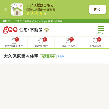
アプリ版はこちら
開く
複数社の物件を探せる！
NTTグループ運営の不動産総合サイト goo住宅・不動産
0
0
0
0
最近検索した条件
最近見た物件
保存した条件
お気に入り
大久保東第４住宅
26件
賃貸募集中