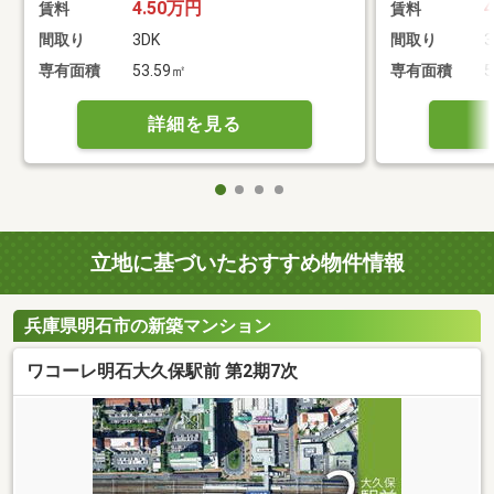
4.50万円
賃料
賃料
間取り
3DK
間取り
3
専有面積
53.59㎡
専有面積
5
詳細を見る
立地に基づいたおすすめ物件情報
兵庫県明石市の新築マンション
ワコーレ明石大久保駅前 第2期7次