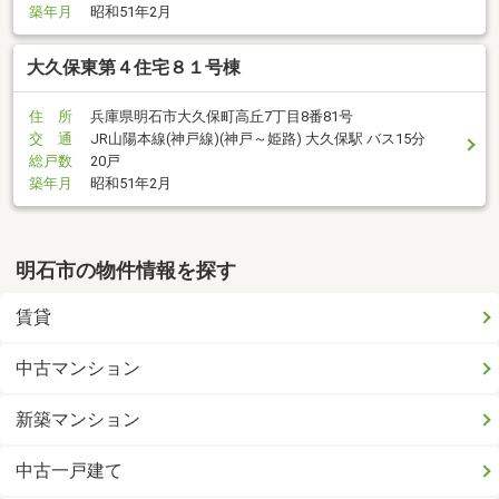
築年月
昭和51年2月
大久保東第４住宅８１号棟
住 所
兵庫県明石市大久保町高丘7丁目8番81号
交 通
JR山陽本線(神戸線)(神戸～姫路) 大久保駅 バス15分
総戸数
20戸
築年月
昭和51年2月
明石市の物件情報を探す
賃貸
中古マンション
新築マンション
中古一戸建て