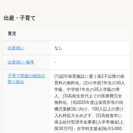
出産・子育て
育児
出産祝い
なし
出産祝い-備考
-
子育て関連の独自の
(1)認可保育施設に通う第2子以降の保
取り組み
育料の無料化。(2)小学校1年生の30人
学級、中学校1年生の35人学級の導
入。(3)高校生世代までの医療費完全
無料化。(4)2025年度は保育所等の待
機児童解消に向け、100人以上の受け
入れ枠拡大をめざす。(5)高校進学に
係る給付型奨学金事業(入学準備金[上
限30万円]・在学時支援金[毎月5,000