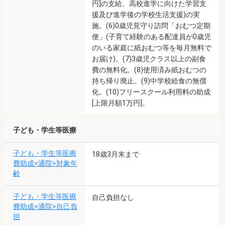
円]の支給、高校進学に向けた学習支
援及び進学後の学校生活支援)の実
施。(6)0歳児見守り訪問「おむつ定期
便」(子育て経験のある配達員が0歳児
のいる家庭に紙おむつ等を毎月無料で
お届け)。(7)3歳児クラス以上の副食
費の無料化。(8)使用済み紙おむつの
持ち帰り廃止。(9)中学校給食の無償
化。(10)フリースクール利用料の助成
[上限月額1万円]。
子ども・学生等医療
子ども・学生等医療
18歳3月末まで
費助成<通院>対象年
齢
子ども・学生等医療
自己負担なし
費助成<通院>自己負
担