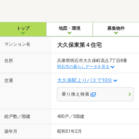
トップ
地図・環境
募集物件
マンション名
大久保東第４住宅
住所
兵庫県明石市大久保町高丘7丁目8番
明石市の暮らしデータを見る
大久保駅よりバスで10分
交通
乗り換え検索
総戸数／階建
400戸／5階建
築年月
昭和51年2月