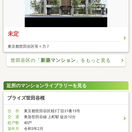
未定
東京都世田谷区等々力７
世田谷区の「
新築マンション
」をもっと見る
近所のマンションライブラリーを見る
ブライズ世田谷桜
住 所
東京都世田谷区桜3丁目31番15号
交 通
東急世田谷線 上町駅 徒歩12分
総戸数
40戸
築年月
令和3年2月