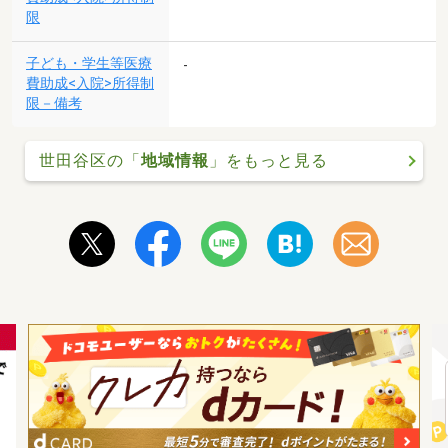
限
子ども・学生等医療
-
費助成<入院>所得制
限－備考
世田谷区の「
地域情報
」をもっと見る