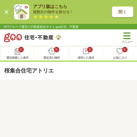
アプリ版はこちら
開く
複数社の物件を探せる！
NTTグループ運営の不動産総合サイト goo住宅・不動産
0
0
0
0
最近検索した条件
最近見た物件
保存した条件
お気に入り
桜集合住宅アトリエ