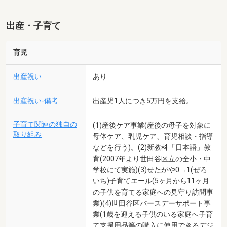
出産・子育て
育児
出産祝い
あり
出産祝い-備考
出産児1人につき5万円を支給。
子育て関連の独自の
(1)産後ケア事業(産後の母子を対象に
取り組み
母体ケア、乳児ケア、育児相談・指導
などを行う)。(2)新教科「日本語」教
育(2007年より世田谷区立の全小・中
学校にて実施)(3)せたがや0→1(ぜろ
いち)子育てエール(5ヶ月から11ヶ月
の子供を育てる家庭への見守り訪問事
業)(4)世田谷区バースデーサポート事
業(1歳を迎える子供のいる家庭へ子育
て支援用品等の購入に使用できるデジ