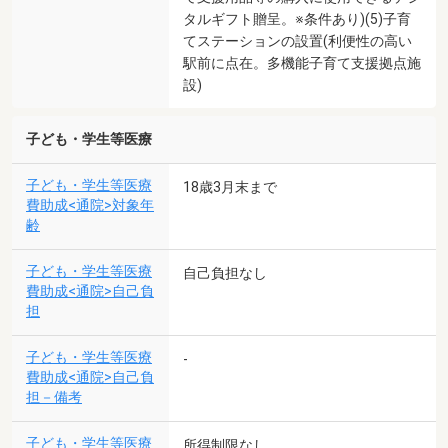
タルギフト贈呈。※条件あり)(5)子育
てステーションの設置(利便性の高い
駅前に点在。多機能子育て支援拠点施
設)
子ども・学生等医療
子ども・学生等医療
18歳3月末まで
費助成<通院>対象年
齢
子ども・学生等医療
自己負担なし
費助成<通院>自己負
担
子ども・学生等医療
-
費助成<通院>自己負
担－備考
子ども・学生等医療
所得制限なし