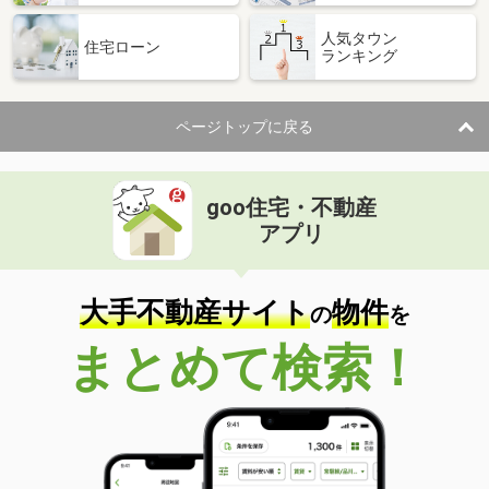
人気タウン
住宅ローン
ランキング
ページトップに戻る
goo住宅・不動産
アプリ
大手不動産サイト
物件
の
を
まとめて検索！