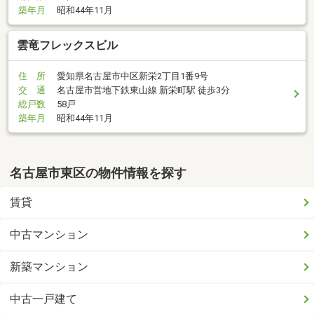
築年月
昭和44年11月
雲竜フレックスビル
住 所
愛知県名古屋市中区新栄2丁目1番9号
交 通
名古屋市営地下鉄東山線 新栄町駅 徒歩3分
総戸数
58戸
築年月
昭和44年11月
名古屋市東区の物件情報を探す
賃貸
中古マンション
新築マンション
中古一戸建て