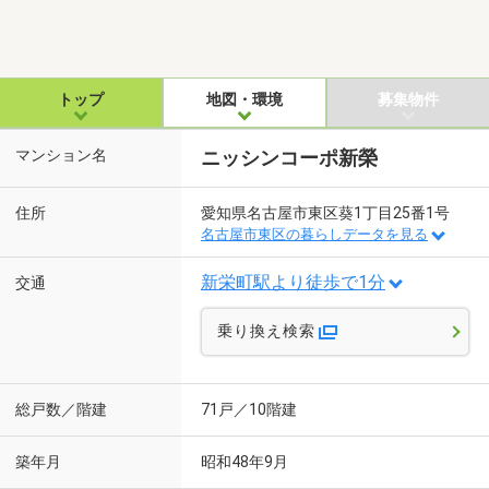
トップ
地図・環境
募集物件
マンション名
ニッシンコーポ新榮
住所
愛知県名古屋市東区葵1丁目25番1号
名古屋市東区の暮らしデータを見る
新栄町駅より徒歩で1分
交通
乗り換え検索
総戸数／階建
71戸／10階建
築年月
昭和48年9月