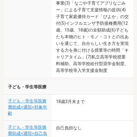
事業(3)「なごや子育てアプリなごみ
ー」による子育て支援情報の提供(4)
子育て家庭優待カード「ぴよか」の交
付(5)インフルエンザ予防接種費用(12
歳、15歳、18歳)の全額助成(6)子ども
たち本物のヒト・モノ・コトとの出あ
いを通じて、自分らしい生き方を実現
する力を身に付ける授業等の時間「キ
ャリアタイム」(7)私立高等学校授業
料補助、高等学校給付型奨学金制度、
高等学校等入学支援金制度
子ども・学生等医療
子ども・学生等医療
18歳3月末まで
費助成<通院>対象年
齢
子ども・学生等医療
自己負担なし
費助成<通院>自己負