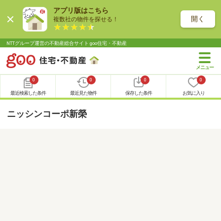
アプリ版はこちら
開く
複数社の物件を探せる！
NTTグループ運営の不動産総合サイト goo住宅・不動産
0
0
0
0
最近検索した条件
最近見た物件
保存した条件
お気に入り
ニッシンコーポ新榮