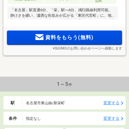
以内
「名古屋」駅直通6分、「栄」駅へ6分、2駅2路線利用可能。
静けさを纏い、瀟洒な街並みが広がる「東区代官町」に、地
上15階建・全161邸で誕生。24時間営業「マックスバリュ代官
店」徒歩1分
資料をもらう(無料)
※SUUMOのお問い合わせページへ移動します
1～5
件
駅
変更する
名古屋市東山線/新栄町
条件
変更する
指定なし