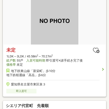
未定
2
2
1LDK～3LDK / 45.58m
～70.27m
総戸数
55戸
入居可能時期
即引渡可※諸手続き完了後
価格帯
未定
地下鉄東山線「新栄町」歩10分
地下鉄桜通線「高岳」歩6分
愛知県名古屋市東区泉３
即入居可
シエリア代官町 先着順