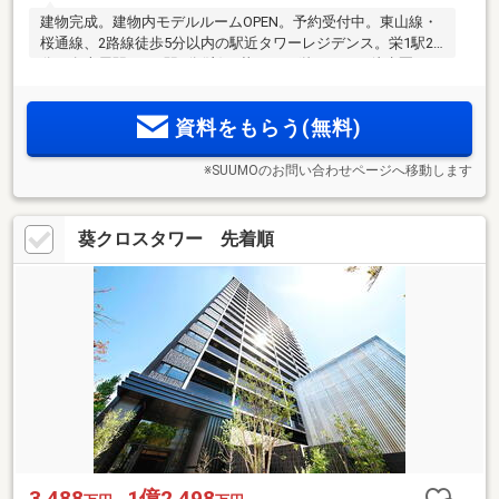
建物完成。建物内モデルルームOPEN。予約受付中。東山線・
桜通線、2路線徒歩5分以内の駅近タワーレジデンス。栄1駅2
分、名古屋駅まで3駅7分(注)。華やかな栄エリアが徒歩圏。24
時間スーパーなどの利便施設充実の住環境。選べる間取りは
1LDK～3LDKの12タイプ
資料をもらう(無料)
※SUUMOのお問い合わせページへ移動します
葵クロスタワー 先着順
3,488
1億2,498