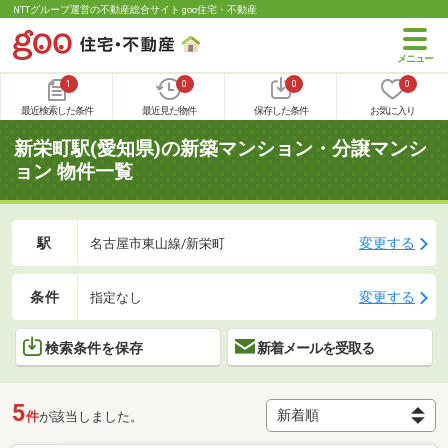
NTTグループ運営の不動産総合サイト goo住宅・不動産
1
0
0
0
最近検索した条件
最近見た物件
保存した条件
お気に入り
新栄町駅(愛知県)の新築マンション・分譲マンシ
ョン 物件一覧
駅
変更する
名古屋市東山線/新栄町
条件
変更する
指定なし
検索条件を保存
新着メールを受取る
5
件
が該当しました。