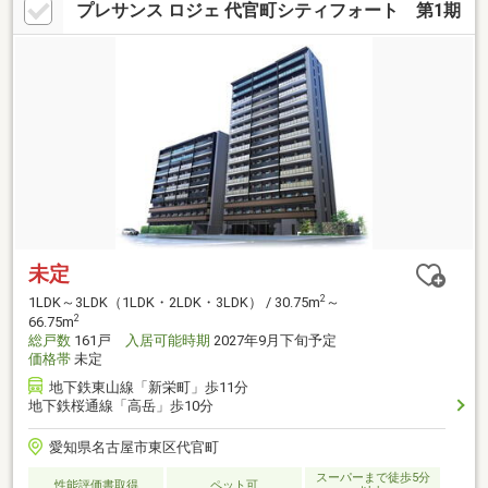
プレサンス ロジェ 代官町シティフォート 第1期
未定
2
1LDK～3LDK（1LDK・2LDK・3LDK） / 30.75m
～
2
66.75m
総戸数
161戸
入居可能時期
2027年9月下旬予定
価格帯
未定
地下鉄東山線「新栄町」歩11分
地下鉄桜通線「高岳」歩10分
愛知県名古屋市東区代官町
スーパーまで徒歩5分
性能評価書取得
ペット可