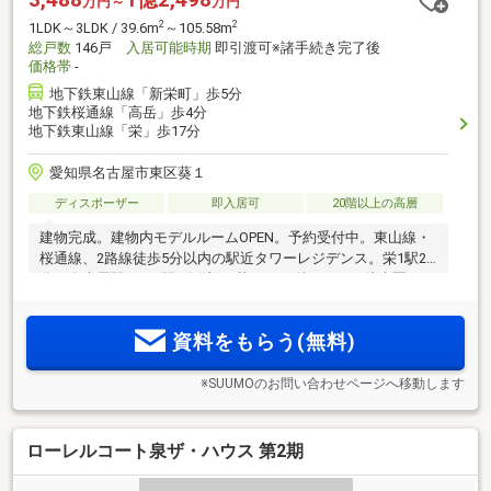
万円～
万円
2
2
1LDK～3LDK / 39.6m
～105.58m
総戸数
146戸
入居可能時期
即引渡可※諸手続き完了後
価格帯
-
地下鉄東山線「新栄町」歩5分
地下鉄桜通線「高岳」歩4分
地下鉄東山線「栄」歩17分
愛知県名古屋市東区葵１
ディスポーザー
即入居可
20階以上の高層
建物完成。建物内モデルルームOPEN。予約受付中。東山線・
桜通線、2路線徒歩5分以内の駅近タワーレジデンス。栄1駅2
分、名古屋駅まで3駅7分(注)。華やかな栄エリアが徒歩圏。24
時間スーパーなどの利便施設充実の住環境。選べる間取りは
1LDK～3LDKの12タイプ
資料をもらう(無料)
※SUUMOのお問い合わせページへ移動します
ローレルコート泉ザ・ハウス 第2期