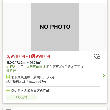
6,990
1億990
万円～
万円
2
2
3LDK / 72.2m
～96.53m
総戸数
28戸
入居可能時期
即引渡可※諸手続き完了後
価格帯
-
地下鉄東山線「新栄町」歩7分
地下鉄桜通線「高岳」歩7分
愛知県名古屋市東区代官町
即入居可