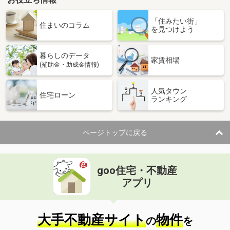
「住みたい街」
住まいのコラム
を見つけよう
暮らしのデータ
家賃相場
(補助金・助成金情報)
人気タウン
住宅ローン
ランキング
ページトップに戻る
goo住宅・不動産
アプリ
大手不動産サイト
物件
の
を