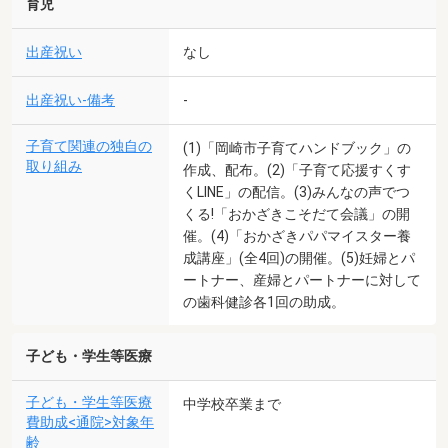
育児
出産祝い
なし
出産祝い-備考
-
子育て関連の独自の
(1)「岡崎市子育てハンドブック」の
取り組み
作成、配布。(2)「子育て応援すくす
くLINE」の配信。(3)みんなの声でつ
くる!「おかざきこそだて会議」の開
催。(4)「おかざきパパマイスター養
成講座」(全4回)の開催。(5)妊婦とパ
ートナー、産婦とパートナーに対して
の歯科健診各1回の助成。
子ども・学生等医療
子ども・学生等医療
中学校卒業まで
費助成<通院>対象年
齢