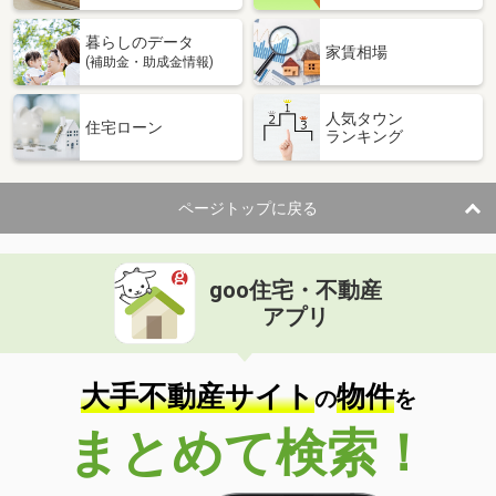
暮らしのデータ
家賃相場
(補助金・助成金情報)
人気タウン
住宅ローン
ランキング
ページトップに戻る
goo住宅・不動産
アプリ
大手不動産サイト
物件
の
を
まとめて検索！