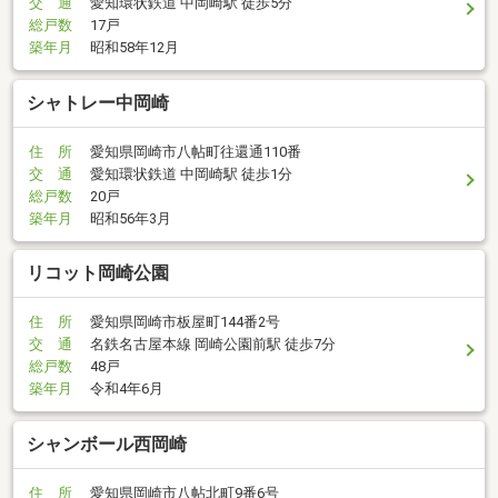
交 通
愛知環状鉄道 中岡崎駅 徒歩5分
総戸数
17戸
築年月
昭和58年12月
シャトレー中岡崎
住 所
愛知県岡崎市八帖町往還通110番
交 通
愛知環状鉄道 中岡崎駅 徒歩1分
総戸数
20戸
築年月
昭和56年3月
リコット岡崎公園
住 所
愛知県岡崎市板屋町144番2号
交 通
名鉄名古屋本線 岡崎公園前駅 徒歩7分
総戸数
48戸
築年月
令和4年6月
シャンボール西岡崎
住 所
愛知県岡崎市八帖北町9番6号