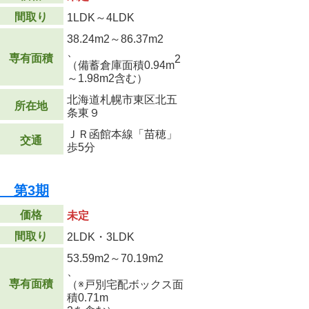
間取り
1LDK～4LDK
38.24m
2
～86.37m
2
、
専有面積
2
（備蓄倉庫面積0.94m
～1.98m
2
含む）
北海道札幌市東区北五
所在地
条東９
ＪＲ函館本線「苗穂」
交通
歩5分
E 第3期
価格
未定
間取り
2LDK・3LDK
53.59m
2
～70.19m
2
、
専有面積
（※戸別宅配ボックス面
積0.71m