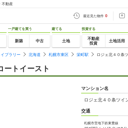
・不動産
0
最近見た物件
一戸建てを買う
建てる
投資する
不動産
新築
中古
土地
土地活用
投資
ライブラリー
北海道
札幌市東区
栄町駅
ロジェ北４０条
コートイースト
マンション名
ロジェ北４０条ツイ
交通
札幌市営地下鉄東豊線