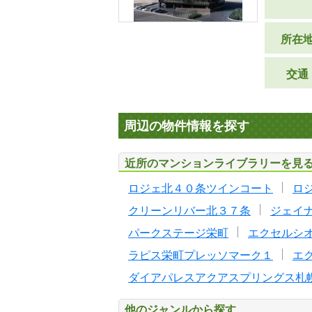
所在
交通
周辺の物件情報を探す
近所のマンションライブラリーを見
ロジェ北４０条ツインコート
ロ
クリーンリバー北３７条
ジェイ
パークステージ栄町
エクセルシ
ラピス栄町プレッソマーク１
エ
ダイアパレスアクアスプリングス札
他のジャンルから探す