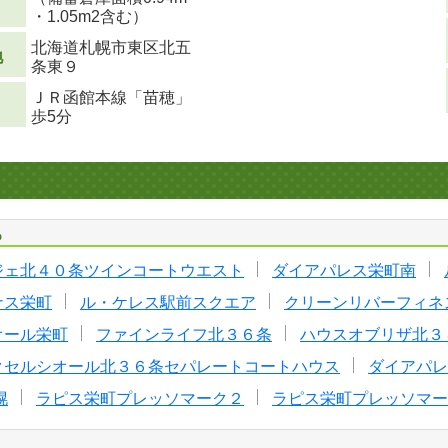
・1.05m
2
含む）
北海道札幌市東区北五
地
条東９
ＪＲ函館本線「苗穂」
歩5分
る
ジェ北４０条ツインコートウエスト
ダイアパレス栄町南
ナス栄町
ル・ケレス駅前スクエア
クリーンリバーフィネ
オール栄町
ファインライフ北３６条
ハウスオブリザ北３
クセルシオール北３６条セパレートコートハウス
ダイアパレ
幌
ラピス栄町プレッソマーク２
ラピス栄町プレッソマー