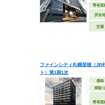
専有面
所在
交通
ファインシティ札幌苗穂（JR
ト）第1期1次
価格
間取
専有面