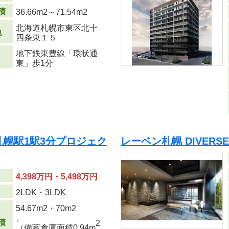
積
36.66m
2
～71.54m
2
北海道札幌市東区北十
地
四条東１５
地下鉄東豊線「環状通
東」歩1分
札幌駅1駅3分プロジェク
レーベン札幌 DIVERS
4,398万円・5,498万円
り
2LDK・3LDK
54.67m
2
・70m
2
、
積
2
（備蓄倉庫面積0.94m