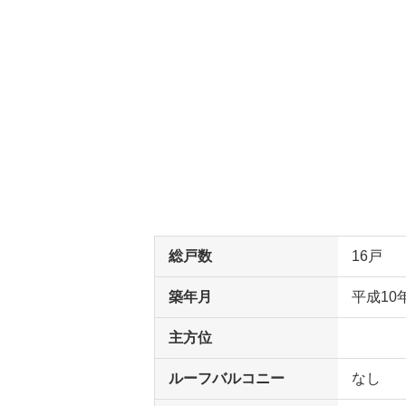
総戸数
16戸
築年月
平成10
主方位
ルーフバルコニー
なし