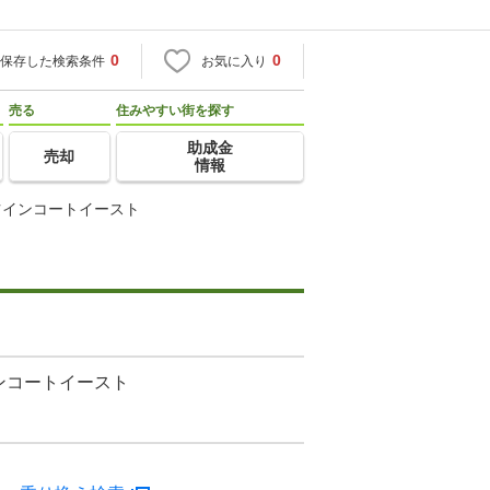
0
0
保存した検索条件
お気に入り
売る
住みやすい街を探す
助成金
売却
情報
ツインコートイースト
ンコートイースト