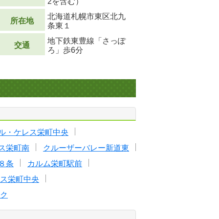
2
を含む）
北海道札幌市東区北九
所在地
条東１
地下鉄東豊線「さっぽ
交通
ろ」歩6分
ル・ケレス栄町中央
ス栄町南
クルーザーバレー新道東
８条
カルム栄町駅前
ス栄町中央
ク