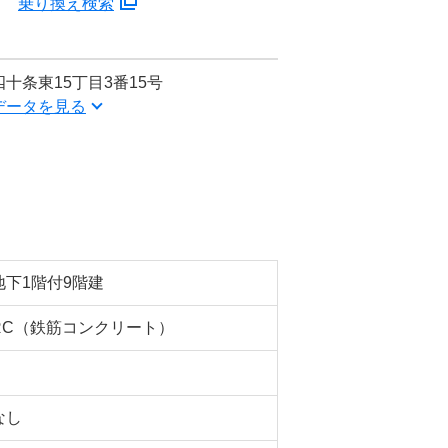
分
乗り換え検索
十条東15丁目3番15号
データを見る
地下1階付9階建
RC（鉄筋コンクリート）
なし