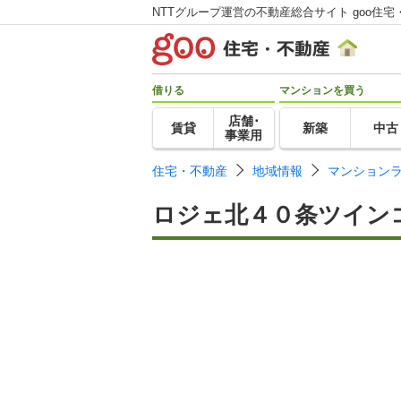
NTTグループ運営の不動産総合サイト goo住宅
借りる
マンションを買う
店舗･
賃貸
新築
中古
事業用
住宅・不動産
地域情報
マンション
ロジェ北４０条ツイン