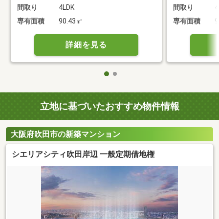
間取り
4LDK
間取り
4
専有面積
90.43㎡
専有面積
9
詳細を見る
立地に基づいたおすすめ物件情報
大阪府吹田市の新築マンション
シエリアシティ吹田岸辺 一般定期借地権