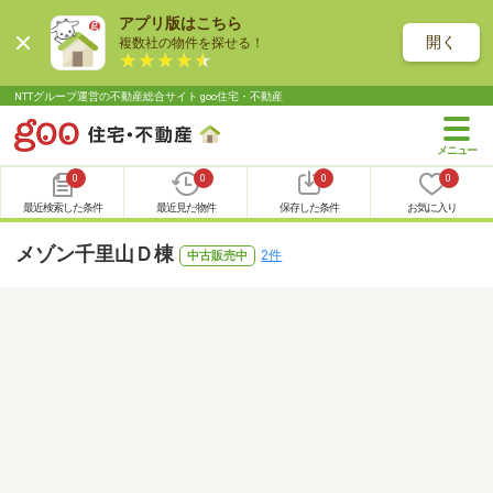
アプリ版はこちら
開く
複数社の物件を探せる！
NTTグループ運営の不動産総合サイト goo住宅・不動産
0
0
0
0
最近検索した条件
最近見た物件
保存した条件
お気に入り
メゾン千里山Ｄ棟
2件
中古販売中