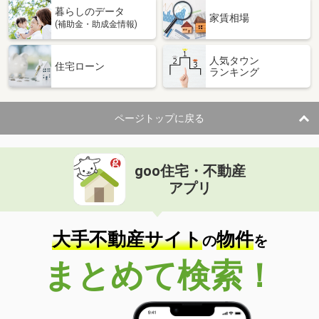
暮らしのデータ
家賃相場
(補助金・助成金情報)
人気タウン
住宅ローン
ランキング
ページトップに戻る
goo住宅・不動産
アプリ
大手不動産サイト
物件
の
を
まとめて検索！