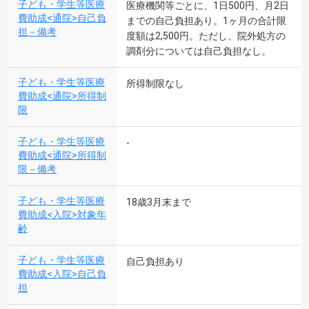
子ども・学生等医療
医療機関等ごとに、1日500円、月2日
費助成<通院>自己負
までの自己負担あり。1ヶ月の合計限
担－備考
度額は2,500円。ただし、院外処方の
調剤分については自己負担なし。
子ども・学生等医療
所得制限なし
費助成<通院>所得制
限
子ども・学生等医療
-
費助成<通院>所得制
限－備考
子ども・学生等医療
18歳3月末まで
費助成<入院>対象年
齢
子ども・学生等医療
自己負担あり
費助成<入院>自己負
担