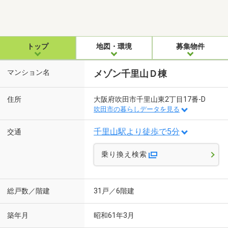
トップ
地図・環境
募集物件
マンション名
メゾン千里山Ｄ棟
住所
大阪府吹田市千里山東2丁目17番-D
吹田市の暮らしデータを見る
千里山駅より徒歩で5分
交通
乗り換え検索
総戸数／階建
31戸／6階建
築年月
昭和61年3月