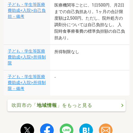
子ども・学生等医療
医療機関等ごとに、1日500円、月2日
費助成<入院>自己負
までの自己負担あり。1ヶ月の合計限
担－備考
度額は2,500円。ただし、院外処方の
調剤分については自己負担なし。 入
院時食事療養費の標準負担額の自己負
担あり。
子ども・学生等医療
所得制限なし
費助成<入院>所得制
限
子ども・学生等医療
-
費助成<入院>所得制
限－備考
吹田市の「
地域情報
」をもっと見る