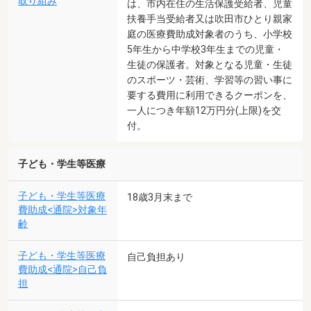
取り組み
は、市内在住の生活保護受給者、児童
扶養手当受給者又は吹田市ひとり親家
庭の医療費助成対象者のうち、小学校
5年生から中学校3年生までの児童・
生徒の保護者。対象となる児童・生徒
のスポーツ・芸術、学習等の習い事に
要する費用に利用できるクーポンを、
一人につき年額12万円分(上限)を交
付。
子ども・学生等医療
子ども・学生等医療
18歳3月末まで
費助成<通院>対象年
齢
子ども・学生等医療
自己負担あり
費助成<通院>自己負
担