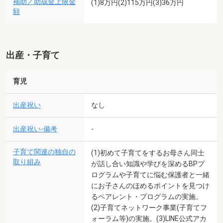
補助／助成金上限金
(1)8万円(2)115万円(3)36万円
額
出産・子育て
育児
出産祝い
なし
出産祝い-備考
-
子育て関連の独自の
(1)初めて子育てをするお母さん同士
取り組み
が話し合い知識や学びを深めるBPプ
ログラムや子育てに悩む保護者と一緒
にお子さんのほめるポイントを見つけ
るペアレント・プログラムの実施。
(2)子育てネットワーク事業(子育てフ
ォーラム等)の実施。(3)LINE公式アカ