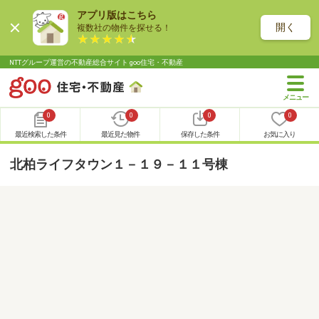
アプリ版はこちら
開く
複数社の物件を探せる！
NTTグループ運営の不動産総合サイト goo住宅・不動産
0
0
0
0
最近検索した条件
最近見た物件
保存した条件
お気に入り
北柏ライフタウン１－１９－１１号棟