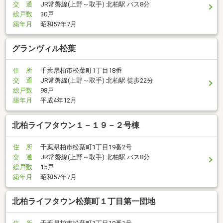
交 通
JR常磐線(上野～取手) 北柏駅 バス8分
総戸数
30戸
築年月
昭和57年7月
グランヴィル松葉
住 所
千葉県柏市松葉町1丁目18番
交 通
JR常磐線(上野～取手) 北柏駅 徒歩22分
総戸数
98戸
築年月
平成4年12月
北柏ライフタウン１－１９－２号棟
住 所
千葉県柏市松葉町1丁目19番2号
交 通
JR常磐線(上野～取手) 北柏駅 バス8分
総戸数
15戸
築年月
昭和57年7月
北柏ライフタウン松葉町１丁目第一団地