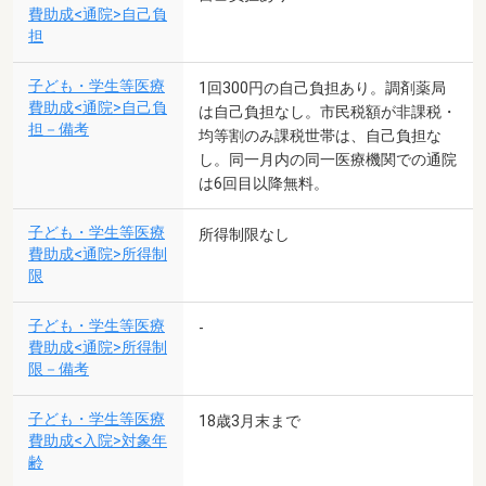
費助成<通院>自己負
担
子ども・学生等医療
1回300円の自己負担あり。調剤薬局
費助成<通院>自己負
は自己負担なし。市民税額が非課税・
担－備考
均等割のみ課税世帯は、自己負担な
し。同一月内の同一医療機関での通院
は6回目以降無料。
子ども・学生等医療
所得制限なし
費助成<通院>所得制
限
子ども・学生等医療
-
費助成<通院>所得制
限－備考
子ども・学生等医療
18歳3月末まで
費助成<入院>対象年
齢