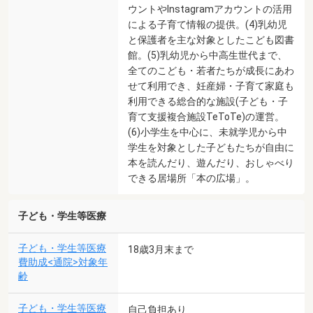
ウントやInstagramアカウントの活用
による子育て情報の提供。(4)乳幼児
と保護者を主な対象としたこども図書
館。(5)乳幼児から中高生世代まで、
全てのこども・若者たちが成長にあわ
せて利用でき、妊産婦・子育て家庭も
利用できる総合的な施設(子ども・子
育て支援複合施設TeToTe)の運営。
(6)小学生を中心に、未就学児から中
学生を対象とした子どもたちが自由に
本を読んだり、遊んだり、おしゃべり
できる居場所「本の広場」。
子ども・学生等医療
子ども・学生等医療
18歳3月末まで
費助成<通院>対象年
齢
子ども・学生等医療
自己負担あり