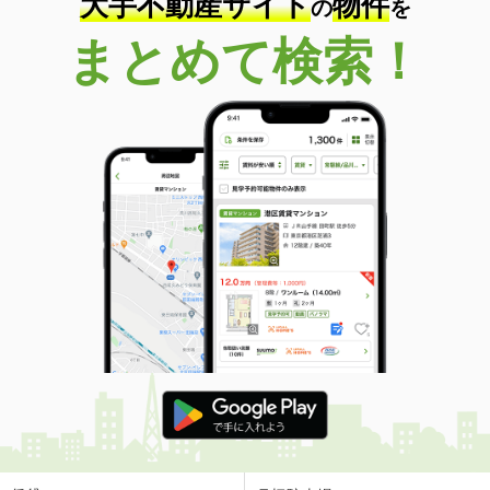
大手不動産サイト
物件
の
を
まとめて検索！