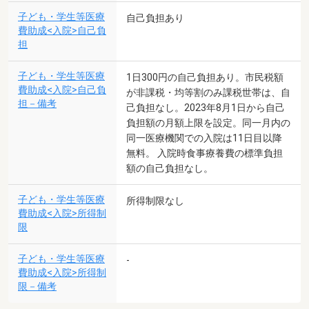
子ども・学生等医療
自己負担あり
費助成<入院>自己負
担
子ども・学生等医療
1日300円の自己負担あり。市民税額
費助成<入院>自己負
が非課税・均等割のみ課税世帯は、自
担－備考
己負担なし。2023年8月1日から自己
負担額の月額上限を設定。同一月内の
同一医療機関での入院は11日目以降
無料。 入院時食事療養費の標準負担
額の自己負担なし。
子ども・学生等医療
所得制限なし
費助成<入院>所得制
限
子ども・学生等医療
-
費助成<入院>所得制
限－備考