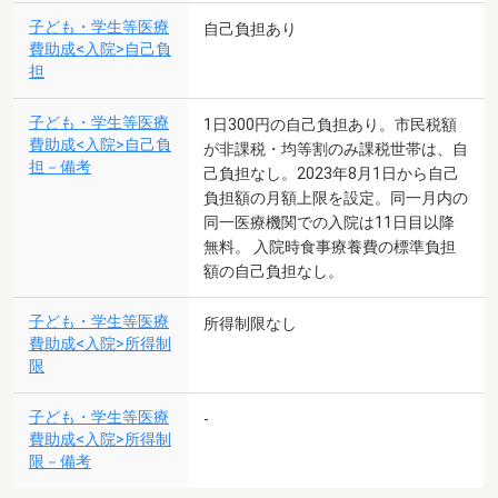
子ども・学生等医療
自己負担あり
費助成<入院>自己負
担
子ども・学生等医療
1日300円の自己負担あり。市民税額
費助成<入院>自己負
が非課税・均等割のみ課税世帯は、自
担－備考
己負担なし。2023年8月1日から自己
負担額の月額上限を設定。同一月内の
同一医療機関での入院は11日目以降
無料。 入院時食事療養費の標準負担
額の自己負担なし。
子ども・学生等医療
所得制限なし
費助成<入院>所得制
限
子ども・学生等医療
-
費助成<入院>所得制
限－備考