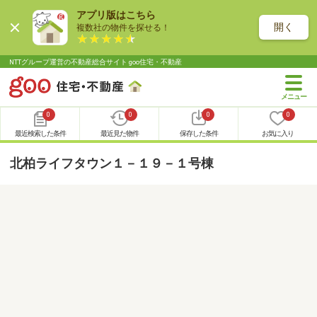
アプリ版はこちら
開く
複数社の物件を探せる！
NTTグループ運営の不動産総合サイト goo住宅・不動産
0
0
0
0
最近検索した条件
最近見た物件
保存した条件
お気に入り
北柏ライフタウン１－１９－１号棟