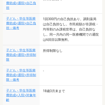
費助成<通院>自己負
担
子ども・学生等医療
1回300円の自己負担あり。調剤薬局
費助成<通院>自己負
は自己負担なし。市民税額が非課税・
担－備考
均等割のみ課税世帯は、自己負担な
し。同一月内の同一医療機関での通院
は6回目以降無料。
子ども・学生等医療
所得制限なし
費助成<通院>所得制
限
子ども・学生等医療
-
費助成<通院>所得制
限－備考
子ども・学生等医療
18歳3月末まで
費助成<入院>対象年
齢