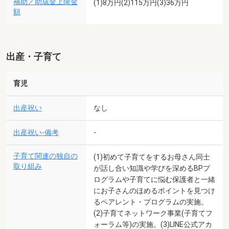
補助／助成金上限金
(1)8万円(2)115万円(3)36万円
額
出産・子育て
育児
出産祝い
なし
出産祝い-備考
-
子育て関連の独自の
(1)初めて子育てをするお母さん同士
取り組み
が話し合い知識や学びを深めるBPプ
ログラムや子育てに悩む保護者と一緒
にお子さんのほめるポイントを見つけ
るペアレント・プログラムの実施。
(2)子育てネットワーク事業(子育てフ
ォーラム等)の実施。(3)LINE公式アカ