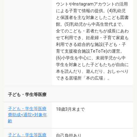
ウントやInstagramアカウントの活用
による子育て情報の提供。(4)乳幼児
と保護者を主な対象としたこども図書
館。(5)乳幼児から中高生世代まで、
全てのこども・若者たちが成長にあわ
せて利用でき、妊産婦・子育て家庭も
利用できる総合的な施設(子ども・子
育て支援複合施設TeToTe)の運営。
(6)小学生を中心に、未就学児から中
学生を対象とした子どもたちが自由に
本を読んだり、遊んだり、おしゃべり
できる居場所「本の広場」。
子ども・学生等医療
子ども・学生等医療
18歳3月末まで
費助成<通院>対象年
齢
子ども・学生等医療
自己負担あり