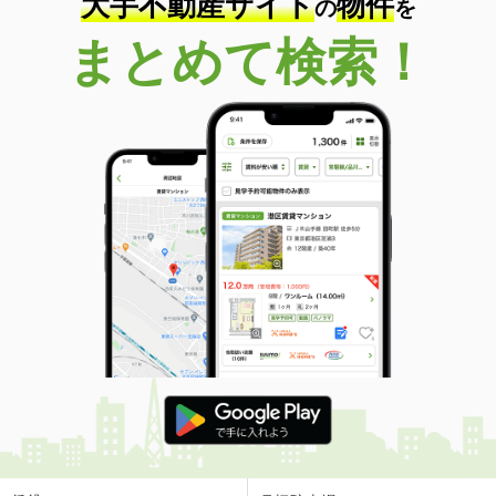
大手不動産サイト
物件
の
を
まとめて検索！