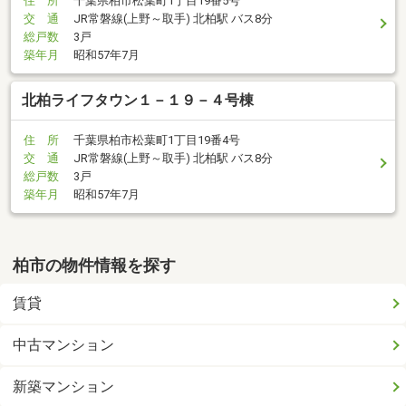
住 所
千葉県柏市松葉町1丁目19番5号
交 通
JR常磐線(上野～取手) 北柏駅 バス8分
総戸数
3戸
築年月
昭和57年7月
北柏ライフタウン１－１９－４号棟
住 所
千葉県柏市松葉町1丁目19番4号
交 通
JR常磐線(上野～取手) 北柏駅 バス8分
総戸数
3戸
築年月
昭和57年7月
柏市の物件情報を探す
賃貸
中古マンション
新築マンション