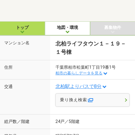
トップ
地図・環境
募集物件
マンション名
北柏ライフタウン１－１９－
１号棟
住所
千葉県柏市松葉町1丁目19番1号
柏市の暮らしデータを見る
北柏駅よりバスで8分
交通
乗り換え検索
総戸数／階建
24戸／5階建