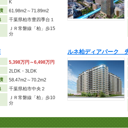
K
積
61.98m
2
～71.89m
2
地
千葉県柏市豊四季台１
ＪＲ常磐線「柏」歩15
分
順
ルネ柏ディアパーク 
5,398万円～6,498万円
り
2LDK・3LDK
積
58.47m
2
～70.2m
2
地
千葉県柏市中央２
ＪＲ常磐線「柏」歩10
分