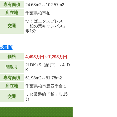
専有面積
24.68m
2
～102.57m
2
所在地
千葉県柏市柏
つくばエクスプレス
交通
「柏の葉キャンパス」
歩1分
先着順
価格
4,498万円～7,298万円
2LDK+S（納戸）～4LD
間取り
K
専有面積
61.98m
2
～81.78m
2
所在地
千葉県柏市豊四季台１
ＪＲ常磐線「柏」歩15
交通
分