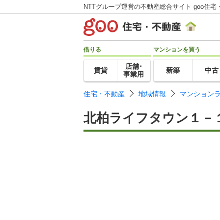
NTTグループ運営の不動産総合サイト goo住宅
借りる
マンションを買う
店舗･
賃貸
新築
中古
事業用
住宅・不動産
地域情報
マンション
北柏ライフタウン１－