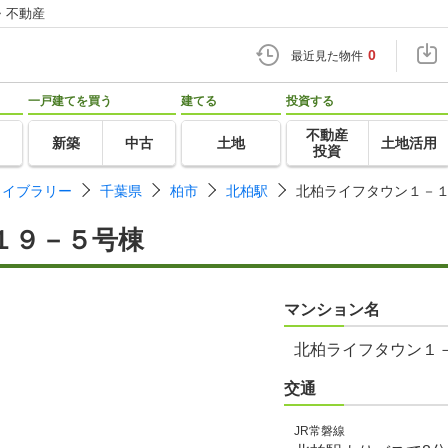
・不動産
0
最近見た物件
一戸建てを買う
建てる
投資する
不動産
新築
中古
土地
土地活用
投資
ライブラリー
千葉県
柏市
北柏駅
北柏ライフタウン１－
１９－５号棟
マンション名
北柏ライフタウン１
交通
JR常磐線