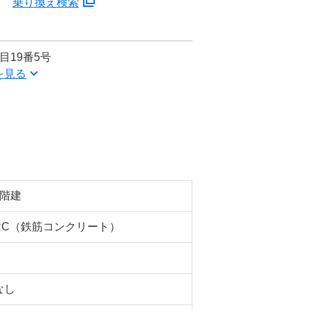
分
乗り換え検索
目19番5号
を見る
2階建
RC（鉄筋コンクリート）
なし