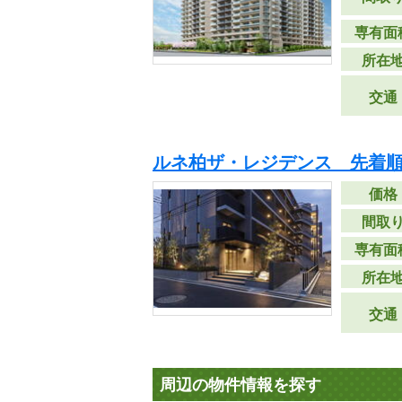
専有面
所在
交通
ルネ柏ザ・レジデンス 先着
価格
間取
専有面
所在
交通
周辺の物件情報を探す