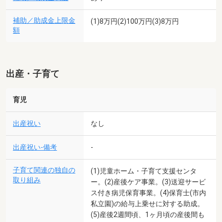
補助／助成金上限金
(1)8万円(2)100万円(3)8万円
額
出産・子育て
育児
出産祝い
なし
出産祝い-備考
-
子育て関連の独自の
(1)児童ホーム・子育て支援センタ
取り組み
ー。(2)産後ケア事業。(3)送迎サービ
ス付き病児保育事業。(4)保育士(市内
私立園)の給与上乗せに対する助成。
(5)産後2週間頃、1ヶ月頃の産後間も