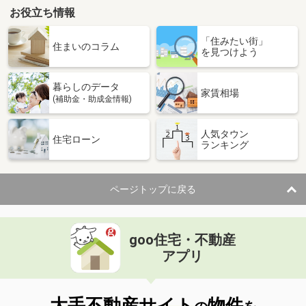
お役立ち情報
「住みたい街」
住まいのコラム
を見つけよう
暮らしのデータ
家賃相場
(補助金・助成金情報)
人気タウン
住宅ローン
ランキング
ページトップに戻る
goo住宅・不動産
アプリ
大手不動産サイト
物件