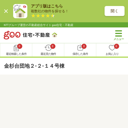
アプリ版はこちら
開く
複数社の物件を探せる！
NTTグループ運営の不動産総合サイト goo住宅・不動産
0
0
0
0
最近検索した条件
最近見た物件
保存した条件
お気に入り
金杉台団地２-２-１４号棟