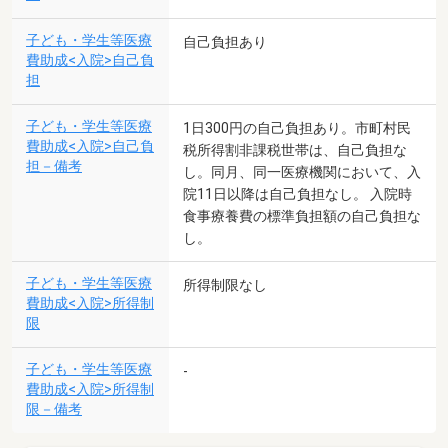
子ども・学生等医療
自己負担あり
費助成<入院>自己負
担
子ども・学生等医療
1日300円の自己負担あり。市町村民
費助成<入院>自己負
税所得割非課税世帯は、自己負担な
担－備考
し。同月、同一医療機関において、入
院11日以降は自己負担なし。 入院時
食事療養費の標準負担額の自己負担な
し。
子ども・学生等医療
所得制限なし
費助成<入院>所得制
限
子ども・学生等医療
-
費助成<入院>所得制
限－備考