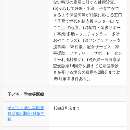
ない時期の産婦に対する健康診査。
(6)安心して妊娠・出産・子育てがで
きるよう保健師等が相談に応じる窓口
「子育て世代包括支援センター(ふな
ここ)」の設置。(7)産前・産後サポー
ト事業(多胎マタニティクラス・多胎
おやこクラス)。(8)ヤングケアラー支
援事業(LINE相談、配食サービス、家
事援助、ファミリー・サポート・セン
ター利用料補助)。(9)妊婦一般健康診
査受診票14回分を超えて妊婦健康診
査を受ける場合の費用を2回分まで助
成(対象者条件あり)。
子ども・学生等医療
子ども・学生等医療
18歳3月末まで
費助成<通院>対象年
齢