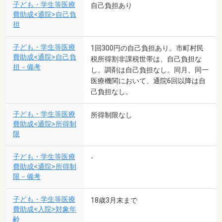
子ども・学生等医療
自己負担あり
費助成<通院>自己負
担
子ども・学生等医療
1回300円の自己負担あり。市町村民
費助成<通院>自己負
税所得割非課税世帯は、自己負担な
担－備考
し。調剤は自己負担なし。同月、同一
医療機関において、通院6回以降は自
己負担なし。
子ども・学生等医療
所得制限なし
費助成<通院>所得制
限
子ども・学生等医療
-
費助成<通院>所得制
限－備考
子ども・学生等医療
18歳3月末まで
費助成<入院>対象年
齢