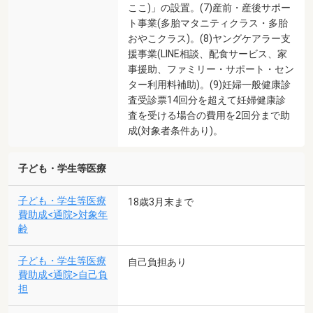
ここ)」の設置。(7)産前・産後サポー
ト事業(多胎マタニティクラス・多胎
おやこクラス)。(8)ヤングケアラー支
援事業(LINE相談、配食サービス、家
事援助、ファミリー・サポート・セン
ター利用料補助)。(9)妊婦一般健康診
査受診票14回分を超えて妊婦健康診
査を受ける場合の費用を2回分まで助
成(対象者条件あり)。
子ども・学生等医療
子ども・学生等医療
18歳3月末まで
費助成<通院>対象年
齢
子ども・学生等医療
自己負担あり
費助成<通院>自己負
担