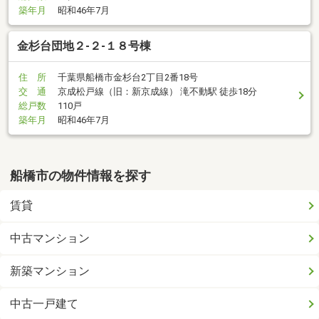
築年月
昭和46年7月
金杉台団地２-２-１８号棟
住 所
千葉県船橋市金杉台2丁目2番18号
交 通
京成松戸線（旧：新京成線） 滝不動駅 徒歩18分
総戸数
110戸
築年月
昭和46年7月
船橋市の物件情報を探す
賃貸
中古マンション
新築マンション
中古一戸建て