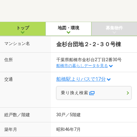
トップ
地図・環境
募集物件
マンション名
金杉台団地２-２-３０号棟
住所
千葉県船橋市金杉台2丁目2番30号
船橋市の暮らしデータを見る
船橋駅よりバスで17分
交通
乗り換え検索
総戸数／階建
30戸／5階建
築年月
昭和46年7月