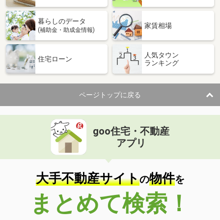
暮らしのデータ
家賃相場
(補助金・助成金情報)
人気タウン
住宅ローン
ランキング
ページトップに戻る
goo住宅・不動産
アプリ
大手不動産サイト
物件
の
を
まとめて検索！