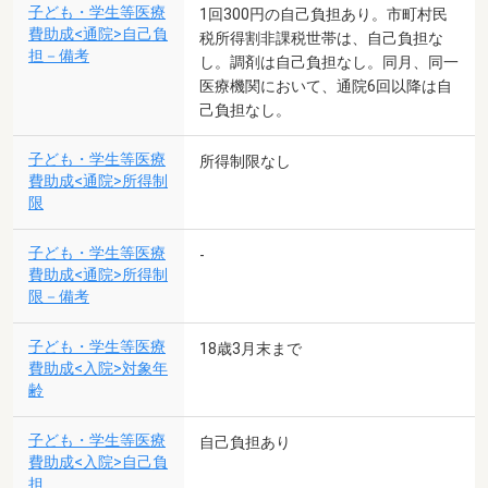
子ども・学生等医療
1回300円の自己負担あり。市町村民
費助成<通院>自己負
税所得割非課税世帯は、自己負担な
担－備考
し。調剤は自己負担なし。同月、同一
医療機関において、通院6回以降は自
己負担なし。
子ども・学生等医療
所得制限なし
費助成<通院>所得制
限
子ども・学生等医療
-
費助成<通院>所得制
限－備考
子ども・学生等医療
18歳3月末まで
費助成<入院>対象年
齢
子ども・学生等医療
自己負担あり
費助成<入院>自己負
担