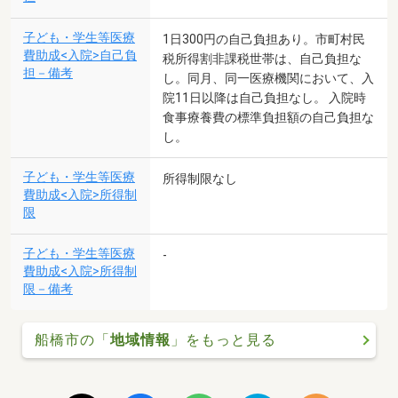
子ども・学生等医療
1日300円の自己負担あり。市町村民
費助成<入院>自己負
税所得割非課税世帯は、自己負担な
担－備考
し。同月、同一医療機関において、入
院11日以降は自己負担なし。 入院時
食事療養費の標準負担額の自己負担な
し。
子ども・学生等医療
所得制限なし
費助成<入院>所得制
限
子ども・学生等医療
-
費助成<入院>所得制
限－備考
船橋市の「
地域情報
」をもっと見る