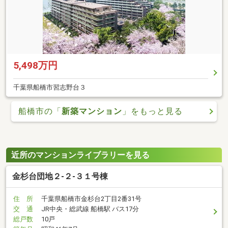
5,498万円
千葉県船橋市習志野台３
船橋市の「
新築マンション
」をもっと見る
近所のマンションライブラリーを見る
金杉台団地２-２-３１号棟
住 所
千葉県船橋市金杉台2丁目2番31号
交 通
JR中央・総武線 船橋駅 バス17分
総戸数
10戸