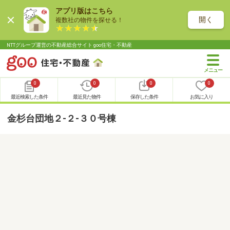
アプリ版はこちら
開く
複数社の物件を探せる！
NTTグループ運営の不動産総合サイト goo住宅・不動産
0
0
0
0
最近検索した条件
最近見た物件
保存した条件
お気に入り
金杉台団地２-２-３０号棟