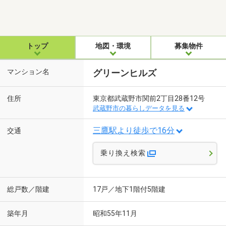
トップ
地図・環境
募集物件
マンション名
グリーンヒルズ
住所
東京都武蔵野市関前2丁目28番12号
武蔵野市の暮らしデータを見る
三鷹駅より徒歩で16分
交通
乗り換え検索
総戸数／階建
17戸／地下1階付5階建
築年月
昭和55年11月