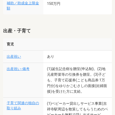
補助／助成金上限金
150万円
額
出産・子育て
育児
出産祝い
あり
出産祝い-備考
(1)誕生記念樹を贈呈(申込制)。(2)地
元産野菜等の引換券を贈呈。(3)子ど
も、子育て応援券(こども商品券:1万
円分)をゆりかごむさしの面接(妊婦面
接)を受けた方に支給。
子育て関連の独自の
(1)ベビーカー貸出しサービス事業(吉
取り組み
祥寺駅周辺を散策してもらうためのベ
ビーカーを無料で貸し出すサービ