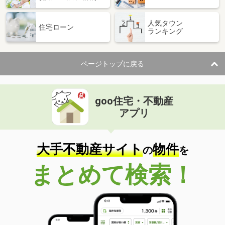
人気タウン
住宅ローン
ランキング
ページトップに戻る
goo住宅・不動産
アプリ
大手不動産サイト
物件
の
を
まとめて検索！