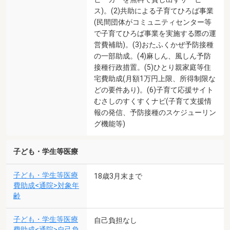
ス)。(2)共助による子育てひろば事業
(民間団体がコミュニティセンター等
で子育てひろば事業を実施する際の運
営費補助)。(3)おたふくかぜ予防接種
の一部助成。(4)麻しん、風しん予防
接種行政措置。(5)ひとり親家庭等住
宅費助成(月額1万円上限、所得制限な
どの要件あり)。(6)子育て応援サイト
むさしのすくすくナビ(子育て支援情
報の発信、予防接種のスケジューリン
グ機能等)
子ども・学生等医療
子ども・学生等医療
18歳3月末まで
費助成<通院>対象年
齢
子ども・学生等医療
自己負担なし
費助成<通院>自己負