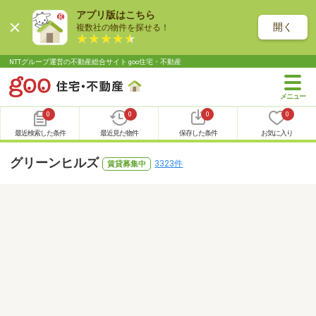
アプリ版はこちら
開く
複数社の物件を探せる！
NTTグループ運営の不動産総合サイト goo住宅・不動産
0
0
0
0
最近検索した条件
最近見た物件
保存した条件
お気に入り
グリーンヒルズ
3323件
賃貸募集中