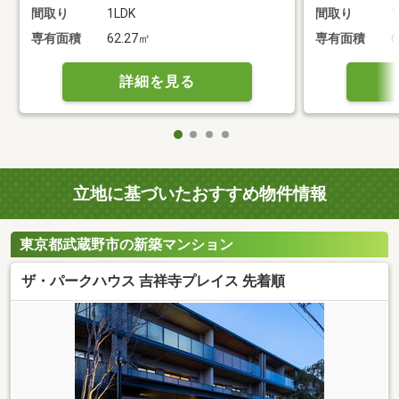
間取り
1LDK
間取り
1
専有面積
62.27㎡
専有面積
6
詳細を見る
立地に基づいたおすすめ物件情報
東京都武蔵野市の新築マンション
ザ・パークハウス 吉祥寺プレイス 先着順