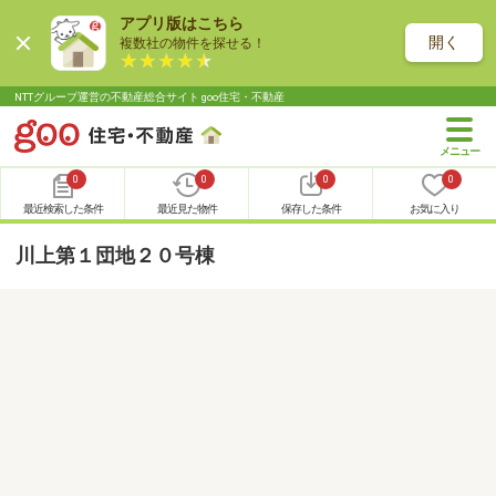
アプリ版はこちら
開く
複数社の物件を探せる！
NTTグループ運営の不動産総合サイト goo住宅・不動産
0
0
0
0
最近検索した条件
最近見た物件
保存した条件
お気に入り
川上第１団地２０号棟