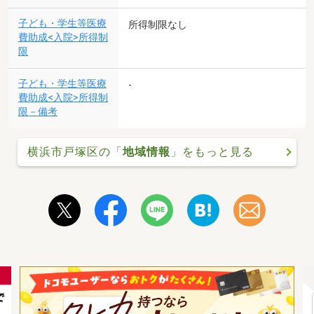
子ども・学生等医療
所得制限なし
費助成<入院>所得制
限
子ども・学生等医療
-
費助成<入院>所得制
限－備考
横浜市戸塚区の「
地域情報
」をもっと見る