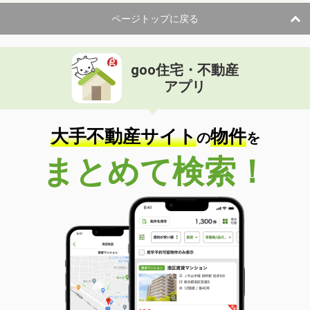
ページトップに戻る
goo住宅・不動産
アプリ
大手不動産サイト
物件
の
を
まとめて検索！