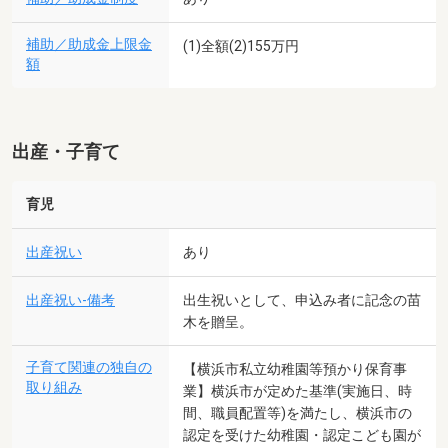
補助／助成金上限金
(1)全額(2)155万円
額
出産・子育て
育児
出産祝い
あり
出産祝い-備考
出生祝いとして、申込み者に記念の苗
木を贈呈。
子育て関連の独自の
【横浜市私立幼稚園等預かり保育事
取り組み
業】横浜市が定めた基準(実施日、時
間、職員配置等)を満たし、横浜市の
認定を受けた幼稚園・認定こども園が