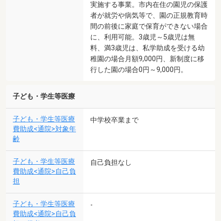
実施する事業。市内在住の園児の保護
者が就労や病気等で、園の正規教育時
間の前後に家庭で保育ができない場合
に、利用可能。3歳児～5歳児は無
料、満3歳児は、私学助成を受ける幼
稚園の場合月額9,000円、新制度に移
行した園の場合0円～9,000円。
子ども・学生等医療
子ども・学生等医療
中学校卒業まで
費助成<通院>対象年
齢
子ども・学生等医療
自己負担なし
費助成<通院>自己負
担
子ども・学生等医療
-
費助成<通院>自己負