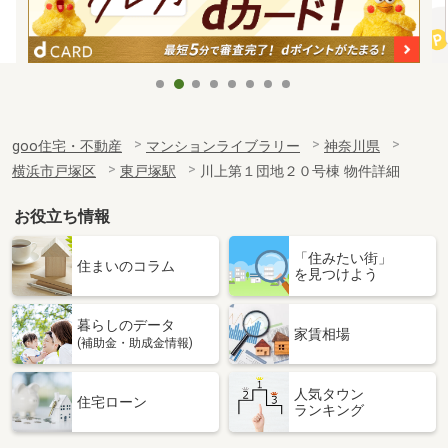
goo住宅・不動産
マンションライブラリー
神奈川県
横浜市戸塚区
東戸塚駅
川上第１団地２０号棟 物件詳細
お役立ち情報
「住みたい街」
住まいのコラム
を見つけよう
暮らしのデータ
家賃相場
(補助金・助成金情報)
人気タウン
住宅ローン
ランキング