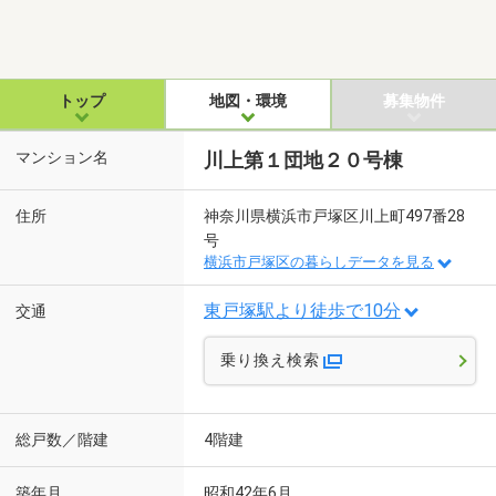
トップ
地図・環境
募集物件
マンション名
川上第１団地２０号棟
住所
神奈川県横浜市戸塚区川上町497番28
号
横浜市戸塚区の暮らしデータを見る
東戸塚駅より徒歩で10分
交通
乗り換え検索
総戸数／階建
4階建
築年月
昭和42年6月