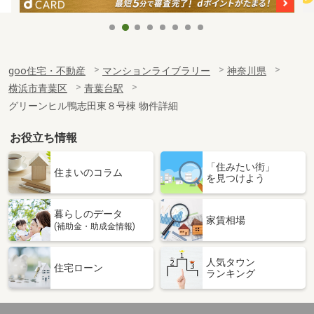
goo住宅・不動産
マンションライブラリー
神奈川県
横浜市青葉区
青葉台駅
グリーンヒル鴨志田東８号棟 物件詳細
お役立ち情報
「住みたい街」
住まいのコラム
を見つけよう
暮らしのデータ
家賃相場
(補助金・助成金情報)
人気タウン
住宅ローン
ランキング