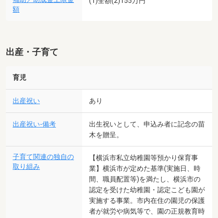
(1)全額(2)155万円
額
出産・子育て
育児
出産祝い
あり
出産祝い-備考
出生祝いとして、申込み者に記念の苗
木を贈呈。
子育て関連の独自の
【横浜市私立幼稚園等預かり保育事
取り組み
業】横浜市が定めた基準(実施日、時
間、職員配置等)を満たし、横浜市の
認定を受けた幼稚園・認定こども園が
実施する事業。市内在住の園児の保護
者が就労や病気等で、園の正規教育時