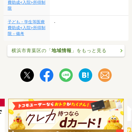
費助成<入院>所得制
限
子ども・学生等医療
-
費助成<入院>所得制
限－備考
横浜市青葉区の「
地域情報
」をもっと見る