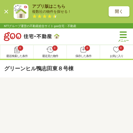
アプリ版はこちら
開く
複数社の物件を探せる！
NTTグループ運営の不動産総合サイト goo住宅・不動産
0
0
0
0
最近検索した条件
最近見た物件
保存した条件
お気に入り
グリーンヒル鴨志田東８号棟