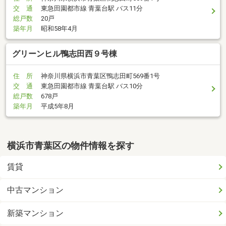
交 通
東急田園都市線 青葉台駅 バス11分
総戸数
20戸
築年月
昭和58年4月
グリーンヒル鴨志田西９号棟
住 所
神奈川県横浜市青葉区鴨志田町569番1号
交 通
東急田園都市線 青葉台駅 バス10分
総戸数
678戸
築年月
平成5年8月
横浜市青葉区の物件情報を探す
賃貸
中古マンション
新築マンション