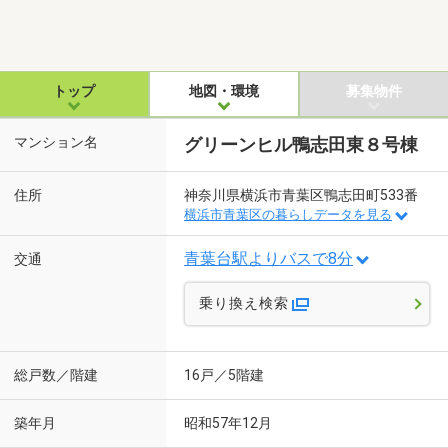
トップ
地図・環境
募集物件
マンション名
グリーンヒル鴨志田東８号棟
住所
神奈川県横浜市青葉区鴨志田町533番
横浜市青葉区の暮らしデータを見る
青葉台駅よりバスで8分
交通
乗り換え検索
総戸数／階建
16戸／5階建
築年月
昭和57年12月