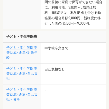
間の前後に家庭で保育ができない場合
に、利用可能。3歳児～5歳児は無
料、満3歳児は、私学助成を受ける幼
稚園の場合月額9,000円、新制度に移
行した園の場合0円～9,000円。
子ども・学生等医療
子ども・学生等医療
中学校卒業まで
費助成<通院>対象年
齢
子ども・学生等医療
自己負担なし
費助成<通院>自己負
担
子ども・学生等医療
-
費助成<通院>自己負
担－備考