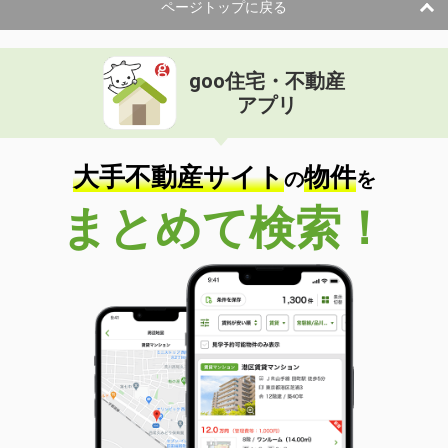
ページトップに戻る
goo住宅・不動産
アプリ
大手不動産サイト
物件
の
を
まとめて検索！