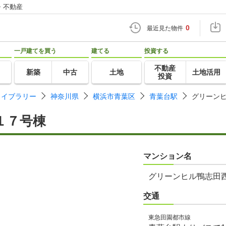
・不動産
0
最近見た物件
一戸建てを買う
建てる
投資する
不動産
新築
中古
土地
土地活用
投資
ライブラリー
神奈川県
横浜市青葉区
青葉台駅
グリーン
１７号棟
マンション名
グリーンヒル鴨志田
交通
東急田園都市線