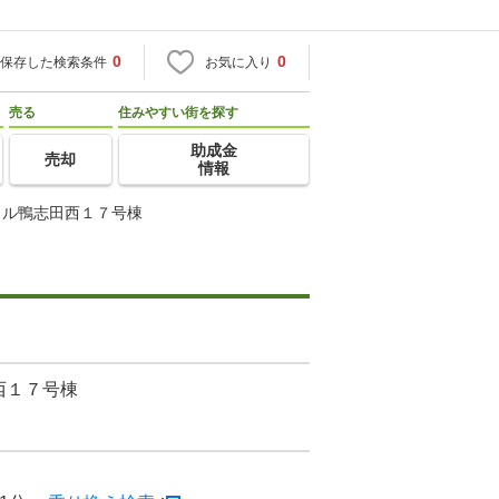
0
0
保存した検索条件
お気に入り
売る
住みやすい街を探す
助成金
売却
情報
ヒル鴨志田西１７号棟
西１７号棟