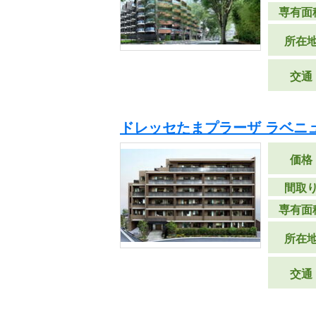
専有面
所在
交通
ドレッセたまプラーザ ラベニ
価格
間取
専有面
所在
交通