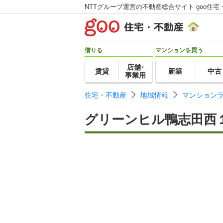
NTTグループ運営の不動産総合サイト goo住宅
借りる
マンションを買う
店舗･
賃貸
新築
中古
事業用
住宅・不動産
地域情報
マンション
グリーンヒル鴨志田西