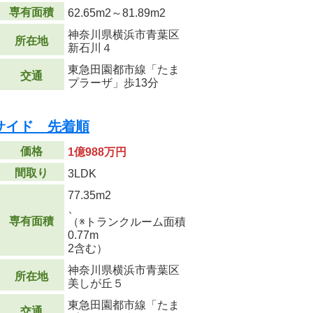
専有面積
62.65m
2
～81.89m
2
神奈川県横浜市青葉区
所在地
新石川４
東急田園都市線「たま
交通
プラーザ」歩13分
サイド 先着順
価格
1億988万円
間取り
3LDK
77.35m
2
、
専有面積
（※トランクルーム面積
0.77m
2
含む）
神奈川県横浜市青葉区
所在地
美しが丘５
東急田園都市線「たま
交通