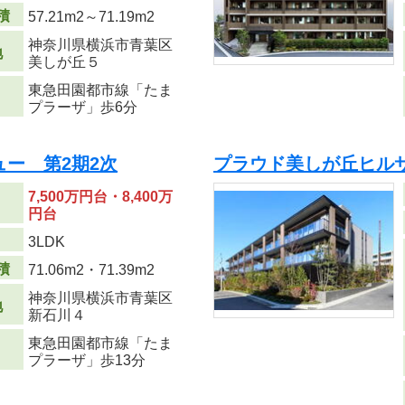
積
57.21m
2
～71.19m
2
神奈川県横浜市青葉区
地
美しが丘５
東急田園都市線「たま
プラーザ」歩6分
ュー 第2期2次
プラウド美しが丘ヒル
7,500万円台・8,400万
円台
り
3LDK
積
71.06m
2
・71.39m
2
神奈川県横浜市青葉区
地
新石川４
東急田園都市線「たま
プラーザ」歩13分