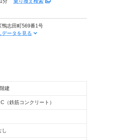
1分
乗り換え検索
鴨志田町569番1号
しデータを見る
5階建
RC（鉄筋コンクリート）
なし