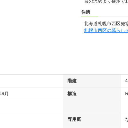
宮の沢駅より徒歩で1
住所
北海道札幌市西区発寒
札幌市西区の暮らし
階建
年9月
構造
専用庭