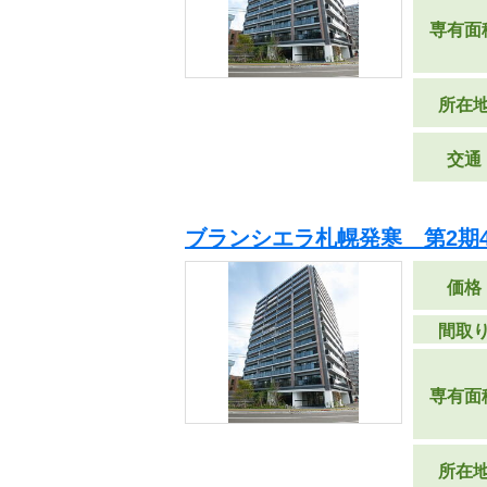
専有面
所在
交通
ブランシエラ札幌発寒 第2期
価格
間取
専有面
所在