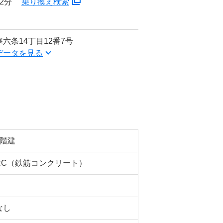
2分
乗り換え検索
六条14丁目12番7号
データを見る
4階建
RC（鉄筋コンクリート）
なし