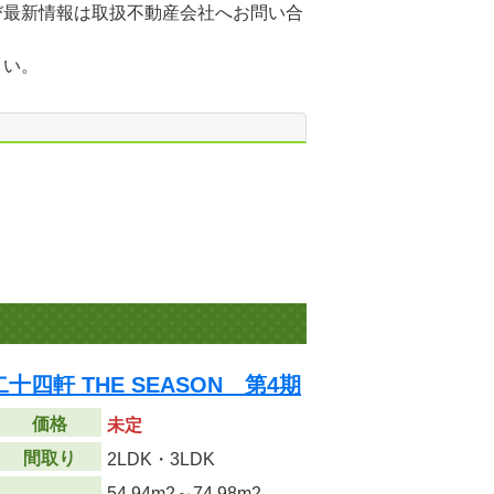
び最新情報は取扱不動産会社へお問い合
さい。
四軒 THE SEASON 第4期
価格
未定
間取り
2LDK・3LDK
54.94m
2
～74.98m
2