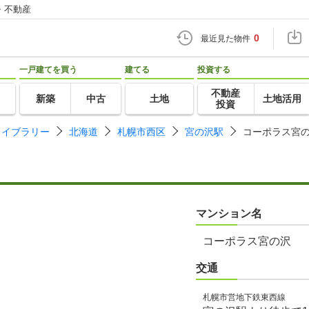
・不動産
0
最近見た物件
一戸建てを買う
建てる
投資する
不動産
新築
中古
土地
土地活用
投資
ライブラリー
北海道
札幌市西区
宮の沢駅
コーポラス宮
マンション名
コーポラス宮の沢
交通
札幌市営地下鉄東西線