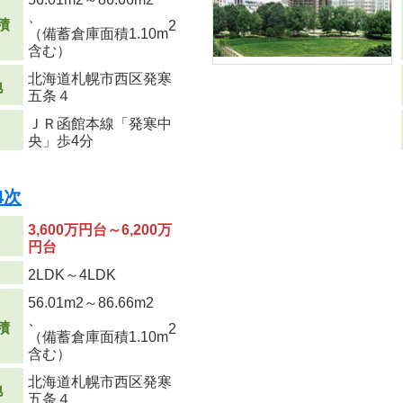
、
積
2
（備蓄倉庫面積1.10m
含む）
北海道札幌市西区発寒
地
五条４
ＪＲ函館本線「発寒中
央」歩4分
4次
3,600万円台～6,200万
円台
り
2LDK～4LDK
56.01m
2
～86.66m
2
、
積
2
（備蓄倉庫面積1.10m
含む）
北海道札幌市西区発寒
地
五条４