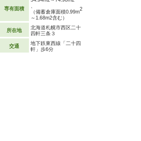
、
専有面積
2
（備蓄倉庫面積0.99m
～1.68m
2
含む）
北海道札幌市西区二十
所在地
四軒三条３
地下鉄東西線「二十四
交通
軒」歩6分