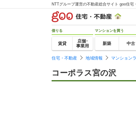
NTTグループ運営の不動産総合サイト goo住宅
借りる
マンションを買う
店舗･
賃貸
新築
中古
事業用
住宅・不動産
地域情報
マンション
コーポラス宮の沢