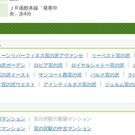
ＪＲ函館本線「発寒中
央」歩4分
る
リーンリバーフィネス宮の沢アヴァンセ
リーベスト宮の沢
の沢ガーデン
ロピア宮の沢
ロイヤルシャトー宮の沢
宮の沢イースト
サンコート西宮の沢
パルク宮の沢
ク
ク宮の沢ウエスト
アイシティルネス宮の沢
ジェルム宮の
築マンション
宮の沢駅の新築マンション
古マンション
宮の沢駅の中古マンション