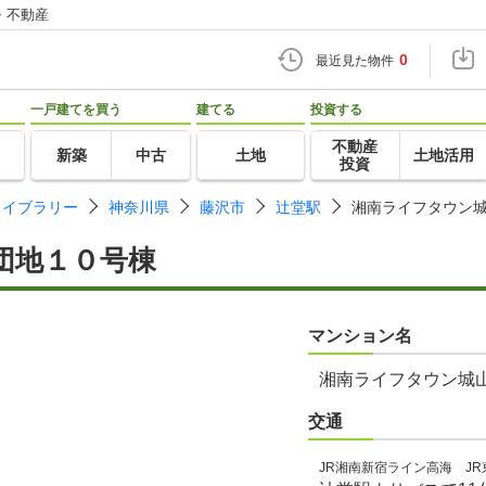
・不動産
0
最近見た物件
一戸建てを買う
建てる
投資する
不動産
新築
中古
土地
土地活用
投資
ライブラリー
神奈川県
藤沢市
辻堂駅
湘南ライフタウン
団地１０号棟
マンション名
湘南ライフタウン城
交通
JR湘南新宿ライン高海 J