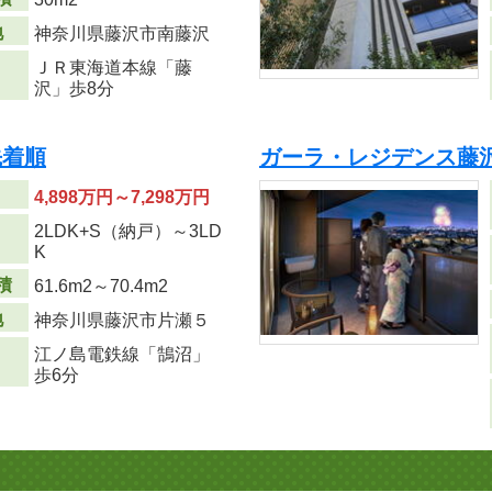
地
神奈川県藤沢市南藤沢
ＪＲ東海道本線「藤
沢」歩8分
先着順
ガーラ・レジデンス藤
4,898万円～7,298万円
2LDK+S（納戸）～3LD
り
K
積
61.6m
2
～70.4m
2
地
神奈川県藤沢市片瀬５
江ノ島電鉄線「鵠沼」
歩6分