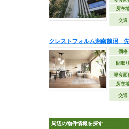
所在
交通
クレストフォルム湘南鵠沼 
価格
間取
専有面
所在
交通
周辺の物件情報を探す