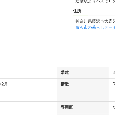
辻堂駅よりバスで11
住所
神奈川県藤沢市大庭52
藤沢市の暮らしデー
階建
年2月
構造
専用庭