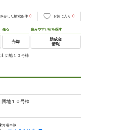
0
0
保存した検索条件
お気に入り
売る
住みやすい街を探す
助成金
売却
情報
城山団地１０号棟
山団地１０号棟
R東海道本線