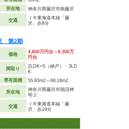
所在地
神奈川県藤沢市南藤沢
ＪＲ東海道本線「藤
交通
沢」歩8分
沢 第2期
4,800万円台～6,300万
価格
円台
2LDK+S（納戸）・3LD
間取り
K
専有面積
55.93m
2
～68.18m
2
神奈川県藤沢市鵠沼神
所在地
明２
ＪＲ東海道本線「藤
交通
沢」歩19分