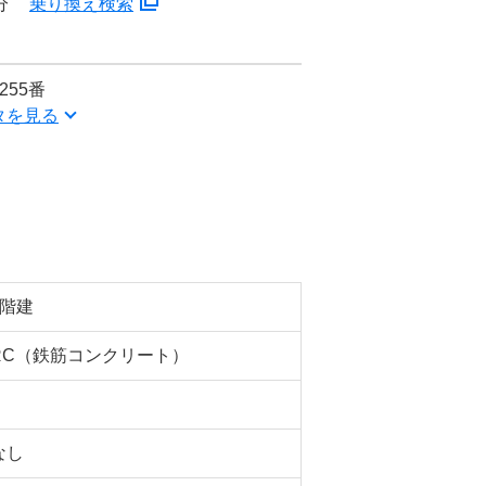
分
乗り換え検索
55番
タを見る
3階建
RC（鉄筋コンクリート）
なし