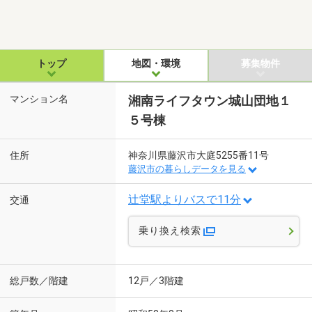
トップ
地図・環境
募集物件
マンション名
湘南ライフタウン城山団地１
５号棟
住所
神奈川県藤沢市大庭5255番11号
藤沢市の暮らしデータを見る
辻堂駅よりバスで11分
交通
乗り換え検索
総戸数／階建
12戸／3階建