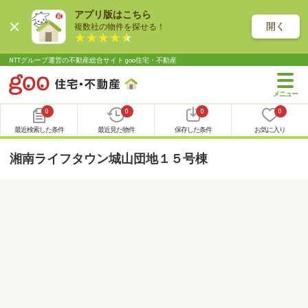
アプリ版はこちら
開く
複数社の物件を探せる！
NTTグループ運営の不動産総合サイト goo住宅・不動産
0
0
0
0
最近検索した条件
最近見た物件
保存した条件
お気に入り
湘南ライフタウン城山団地１５号棟