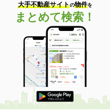
大手不動産サイト
物件
の
を
まとめて検索！