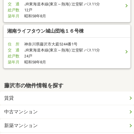
交 通
JR東海道本線(東京～熱海) 辻堂駅 バス11分
総戸数
12戸
築年月
昭和58年8月
湘南ライフタウン城山団地１６号棟
住 所
神奈川県藤沢市大庭5244番1号
交 通
JR東海道本線(東京～熱海) 辻堂駅 バス11分
総戸数
24戸
築年月
昭和58年8月
藤沢市の物件情報を探す
賃貸
中古マンション
新築マンション