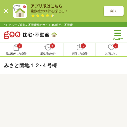
アプリ版はこちら
開く
複数社の物件を探せる！
NTTグループ運営の不動産総合サイト goo住宅・不動産
0
0
0
0
最近検索した条件
最近見た物件
保存した条件
お気に入り
みさと団地１２-４号棟