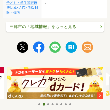
子ども・学生等医療
-
費助成<入院>所得制
限－備考
三郷市の「
地域情報
」をもっと見る