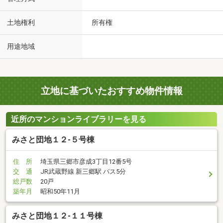
土地権利
所有権
用途地域
立地に基づいたおすすめ物件情報
近所のマンションライブラリーを見る
みさと団地１２-５号棟
住 所
埼玉県三郷市彦成3丁目12番5号
交 通
JR武蔵野線 新三郷駅 バス5分
総戸数
20戸
築年月
昭和50年11月
みさと団地１２-１１号棟