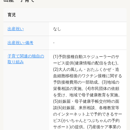
育児
出産祝い
なし
出産祝い-備考
-
子育て関連の独自の
(1)予防接種自動スケジューラーのサ
取り組み
ービス提供(健康情報の配信を含む)。
(2)大人の風しん・おたふくかぜ・造
血細胞移植後のワクチン接種に関する
予防接種費用の一部助成。(3)地域の
栄養相談の実施。(4)市民団体の依頼
を受け、地域で母子健康教育を実施。
(5)妊娠届・母子健康手帳交付時の面
談(6)妊娠届、来所相談、各種教室等
のインターネット上で予約できるサー
ビス(かいちゃんとつぶちゃんの予約
サポート)の提供。(7)産後ケア事業の