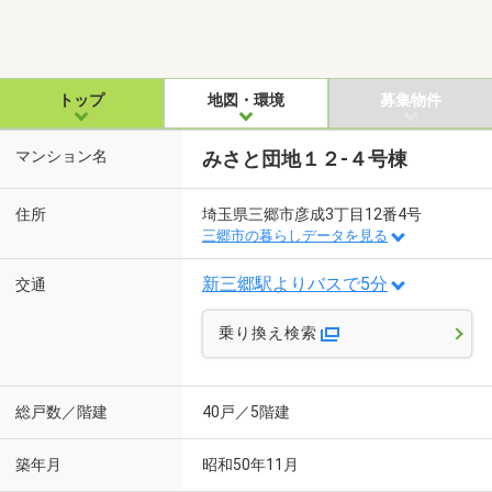
トップ
地図・環境
募集物件
マンション名
みさと団地１２-４号棟
住所
埼玉県三郷市彦成3丁目12番4号
三郷市の暮らしデータを見る
新三郷駅よりバスで5分
交通
乗り換え検索
総戸数／階建
40戸／5階建
築年月
昭和50年11月