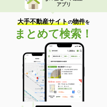
アプリ
大手不動産サイト
物件
の
を
まとめて検索！