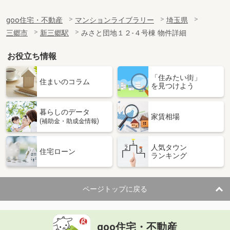
goo住宅・不動産
マンションライブラリー
埼玉県
三郷市
新三郷駅
みさと団地１２-４号棟 物件詳細
お役立ち情報
「住みたい街」
住まいのコラム
を見つけよう
暮らしのデータ
家賃相場
(補助金・助成金情報)
人気タウン
住宅ローン
ランキング
ページトップに戻る
goo住宅・不動産