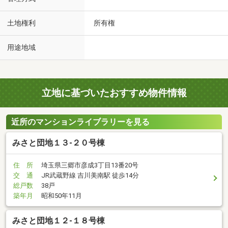
土地権利
所有権
用途地域
立地に基づいたおすすめ物件情報
近所のマンションライブラリーを見る
みさと団地１３-２０号棟
住 所
埼玉県三郷市彦成3丁目13番20号
交 通
JR武蔵野線 吉川美南駅 徒歩14分
総戸数
38戸
築年月
昭和50年11月
みさと団地１２-１８号棟