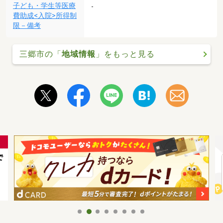
子ども・学生等医療
-
費助成<入院>所得制
限－備考
三郷市の「
地域情報
」をもっと見る