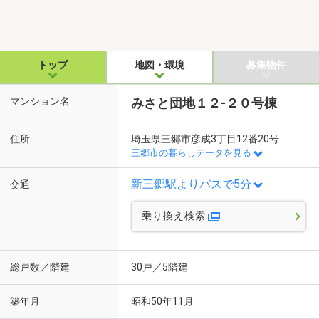
トップ
地図・環境
募集物件
マンション名
みさと団地１２-２０号棟
住所
埼玉県三郷市彦成3丁目12番20号
三郷市の暮らしデータを見る
新三郷駅よりバスで5分
交通
乗り換え検索
総戸数／階建
30戸／5階建
築年月
昭和50年11月