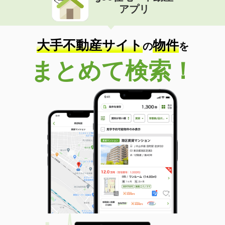
アプリ
大手不動産サイト
物件
の
を
まとめて検索！