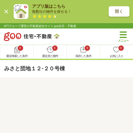
アプリ版はこちら
開く
複数社の物件を探せる！
NTTグループ運営の不動産総合サイト goo住宅・不動産
0
0
0
0
最近検索した条件
最近見た物件
保存した条件
お気に入り
みさと団地１２-２０号棟