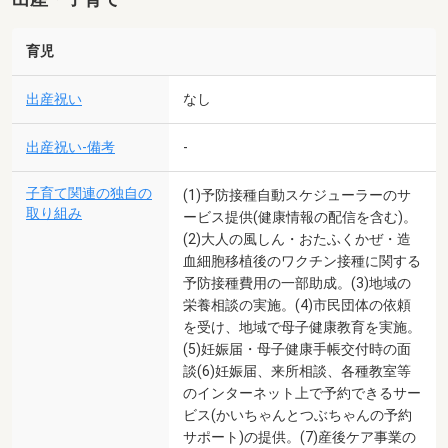
育児
出産祝い
なし
出産祝い-備考
-
子育て関連の独自の
(1)予防接種自動スケジューラーのサ
取り組み
ービス提供(健康情報の配信を含む)。
(2)大人の風しん・おたふくかぜ・造
血細胞移植後のワクチン接種に関する
予防接種費用の一部助成。(3)地域の
栄養相談の実施。(4)市民団体の依頼
を受け、地域で母子健康教育を実施。
(5)妊娠届・母子健康手帳交付時の面
談(6)妊娠届、来所相談、各種教室等
のインターネット上で予約できるサー
ビス(かいちゃんとつぶちゃんの予約
サポート)の提供。(7)産後ケア事業の