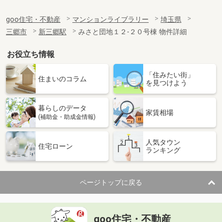
goo住宅・不動産
マンションライブラリー
埼玉県
三郷市
新三郷駅
みさと団地１２-２０号棟 物件詳細
お役立ち情報
「住みたい街」
住まいのコラム
を見つけよう
暮らしのデータ
家賃相場
(補助金・助成金情報)
人気タウン
住宅ローン
ランキング
ページトップに戻る
goo住宅・不動産