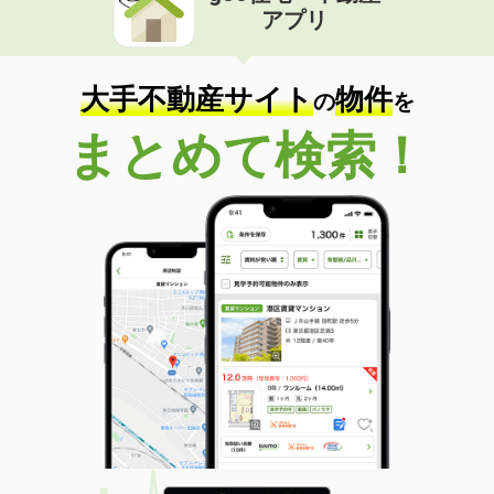
アプリ
大手不動産サイト
物件
の
を
まとめて検索！