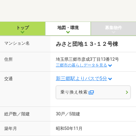
トップ
地図・環境
募集物件
マンション名
みさと団地１３-１２号棟
住所
埼玉県三郷市彦成3丁目13番12号
三郷市の暮らしデータを見る
新三郷駅よりバスで5分
交通
乗り換え検索
総戸数／階建
30戸／5階建
築年月
昭和50年11月