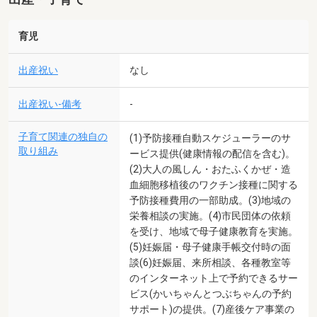
育児
出産祝い
なし
出産祝い-備考
-
子育て関連の独自の
(1)予防接種自動スケジューラーのサ
取り組み
ービス提供(健康情報の配信を含む)。
(2)大人の風しん・おたふくかぜ・造
血細胞移植後のワクチン接種に関する
予防接種費用の一部助成。(3)地域の
栄養相談の実施。(4)市民団体の依頼
を受け、地域で母子健康教育を実施。
(5)妊娠届・母子健康手帳交付時の面
談(6)妊娠届、来所相談、各種教室等
のインターネット上で予約できるサー
ビス(かいちゃんとつぶちゃんの予約
サポート)の提供。(7)産後ケア事業の