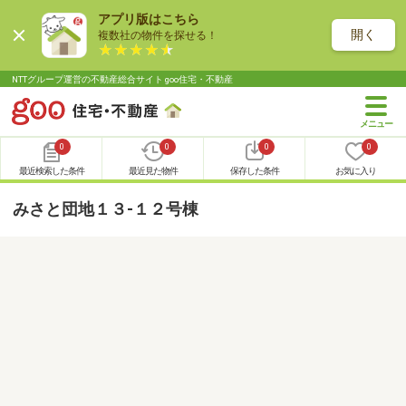
アプリ版はこちら
開く
複数社の物件を探せる！
NTTグループ運営の不動産総合サイト goo住宅・不動産
0
0
0
0
最近検索した条件
最近見た物件
保存した条件
お気に入り
みさと団地１３-１２号棟