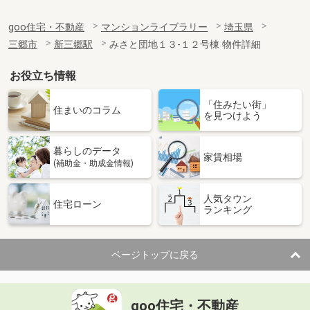
goo住宅・不動産
マンションライブラリー
埼玉県
三郷市
新三郷駅
みさと団地１３-１２号棟 物件詳細
お役立ち情報
「住みたい街」
住まいのコラム
を見つけよう
暮らしのデータ
家賃相場
(補助金・助成金情報)
人気タウン
住宅ローン
ランキング
ページトップに戻る
goo住宅・不動産