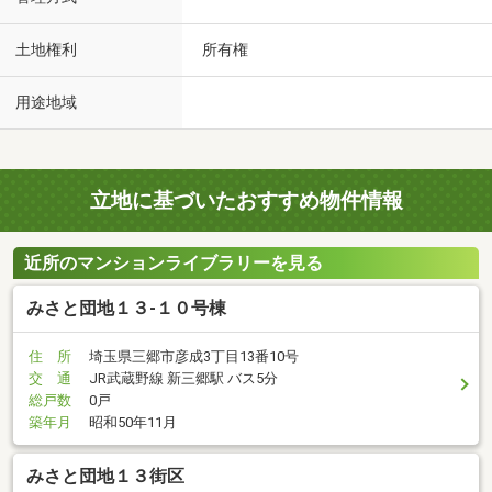
土地権利
所有権
用途地域
立地に基づいたおすすめ物件情報
近所のマンションライブラリーを見る
みさと団地１３-１０号棟
住 所
埼玉県三郷市彦成3丁目13番10号
交 通
JR武蔵野線 新三郷駅 バス5分
総戸数
0戸
築年月
昭和50年11月
みさと団地１３街区