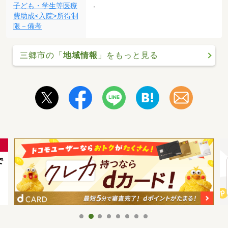
子ども・学生等医療
-
費助成<入院>所得制
限－備考
三郷市の「
地域情報
」をもっと見る