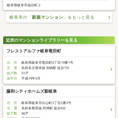
岐阜県岐阜市福住町２
岐阜市の「
新築マンション
」をもっと見る
近所のマンションライブラリーを見る
フレストアルファ岐阜竜田町
住 所
岐阜県岐阜市竜田町6丁目19番1号
交 通
名鉄名古屋本線 加納駅 徒歩7分
総戸数
51戸
築年月
平成19年5月
藤和シティホームズ新岐阜
住 所
岐阜県岐阜市白山町3丁目2番3号
交 通
名鉄各務原線 田神駅 徒歩6分
総戸数
40戸