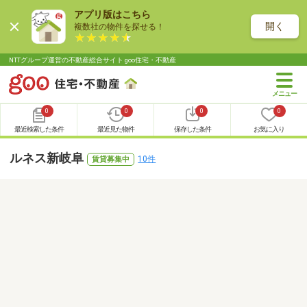
アプリ版はこちら
開く
複数社の物件を探せる！
NTTグループ運営の不動産総合サイト goo住宅・不動産
0
0
0
0
最近検索した条件
最近見た物件
保存した条件
お気に入り
ルネス新岐阜
10件
賃貸募集中