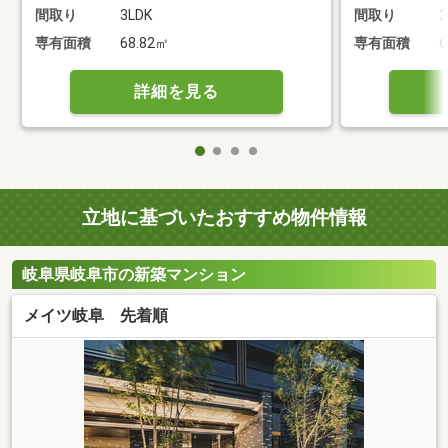
間取り
3LDK
間取り
3
専有面積
68.82㎡
専有面積
6
詳細を見る
立地に基づいたおすすめ物件情報
岐阜県岐阜市の新築マンション
メイツ岐阜 先着順