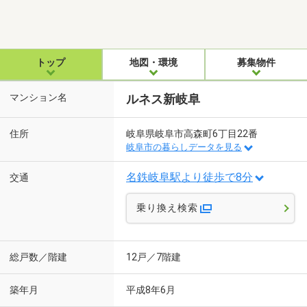
トップ
地図・環境
募集物件
マンション名
ルネス新岐阜
住所
岐阜県岐阜市高森町6丁目22番
岐阜市の暮らしデータを見る
名鉄岐阜駅より徒歩で8分
交通
乗り換え検索
総戸数／階建
12戸／7階建
築年月
平成8年6月