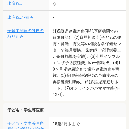
出産祝い
なし
出産祝い-備考
-
子育て関連の独自の
(1)5歳児健康診査(委託医療機関での
取り組み
個別健診)。(2)育児相談会(子どもの発
育・発達・育児等の相談を各保健セン
ターで毎月実施。保健師・管理栄養士
が保健指導を実施)。(3)小児インフル
エンザ予防接種費用の一部助成。(4)1
0ヶ月児健康診査で歯科健康診査を実
施。(5)骨髄等移植等後の予防接種の
再接種費用助成。(6)多胎児家庭サポ
ート。(7)オンラインパパママ学級(年
12回)。
子ども・学生等医療
子ども・学生等医療
18歳3月末まで