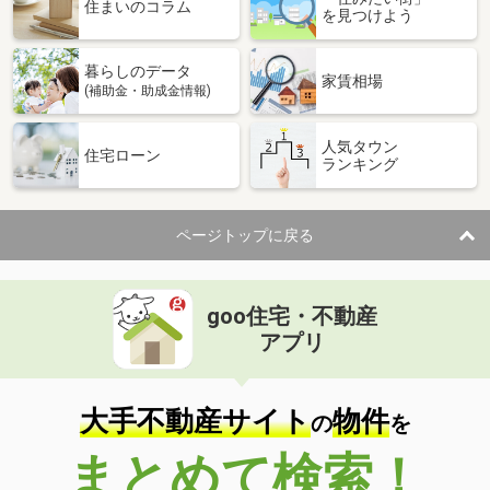
住まいのコラム
を見つけよう
暮らしのデータ
家賃相場
(補助金・助成金情報)
人気タウン
住宅ローン
ランキング
ページトップに戻る
goo住宅・不動産
アプリ
大手不動産サイト
物件
の
を
まとめて検索！