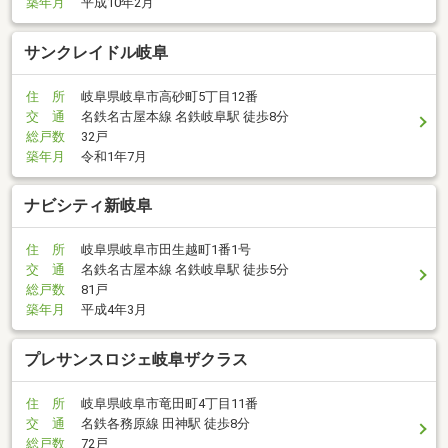
築年月
平成10年2月
サンクレイドル岐阜
住 所
岐阜県岐阜市高砂町5丁目12番
交 通
名鉄名古屋本線 名鉄岐阜駅 徒歩8分
総戸数
32戸
築年月
令和1年7月
ナビシティ新岐阜
住 所
岐阜県岐阜市田生越町1番1号
交 通
名鉄名古屋本線 名鉄岐阜駅 徒歩5分
総戸数
81戸
築年月
平成4年3月
プレサンスロジェ岐阜ザクラス
住 所
岐阜県岐阜市竜田町4丁目11番
交 通
名鉄各務原線 田神駅 徒歩8分
総戸数
72戸