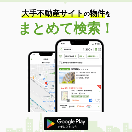
大手不動産サイト
物件
の
を
まとめて検索！