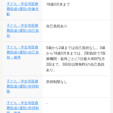
子ども・学生等医療
18歳3月末まで
費助成<通院>対象年
齢
子ども・学生等医療
自己負担あり
費助成<通院>自己負
担
子ども・学生等医療
0歳から2歳までは自己負担なし。3歳
費助成<通院>自己負
から18歳3月末までは、2割負担で1医
担－備考
療機関・薬局ごとに1日最大400円(月
2回まで、3回目以降無料)の自己負担
あり。
子ども・学生等医療
所得制限なし
費助成<通院>所得制
限
子ども・学生等医療
-
費助成<通院>所得制