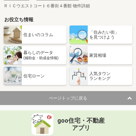
ＲＩＣウエストコート６番街４番館 物件詳細
お役立ち情報
「住みたい街」
住まいのコラム
を見つけよう
暮らしのデータ
家賃相場
(補助金・助成金情報)
人気タウン
住宅ローン
ランキング
ページトップに戻る
goo住宅・不動産
アプリ