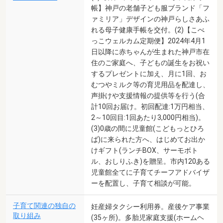
帳】神戸の老舗子ども服ブランド「フ
ァミリア」デザインの神戸らしさあふ
れる母子健康手帳を交付。(2)【こべ
っこウェルカム定期便】2024年4月1
日以降に赤ちゃんが生まれた神戸市在
住のご家庭へ、子どもの誕生をお祝い
するプレゼントに加え、月に1回、お
むつやミルク等の育児用品を配達し、
声掛けや支援情報の提供等を行う(合
計10回お届け。初回配達:1万円相当、
2～10回目:1回あたり3,000円相当)。
(3)0歳の間に児童館(こどもっとひろ
ば)に来られた方へ、はじめてお出か
けギフト(ランチBOX、サーモボト
ル、おしりふき)を贈呈。市内120ある
児童館全てに子育てチーフアドバイザ
ーを配置し、子育て相談が可能。
子育て関連の独自の
妊産婦タクシー利用券。産後ケア事業
取り組み
(35ヶ所)。多胎児家庭支援(ホームヘ