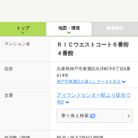
トップ
地図・環境
募集物件
マンション名
ＲＩＣウエストコート６番街
４番館
住所
兵庫県神戸市東灘区向洋町中6丁目6番
614号
神戸市東灘区の暮らしデータを見る
アイランドセンター駅より徒歩で
交通
4分
乗り換え検索
総戸数／階建
86戸／地下1階付14階建