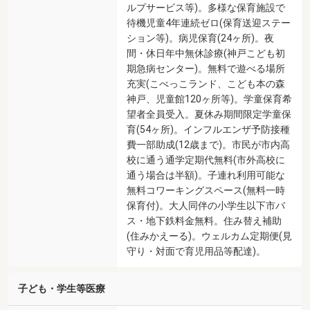
ルプサービス等)。多様な保育施設で
待機児童4年連続ゼロ(保育送迎ステー
ション等)。病児保育(24ヶ所)。夜
間・休日年中無休診療(神戸こども初
期急病センター)。無料で遊べる場所
充実(こべっこランド、こども本の森
神戸、児童館120ヶ所等)。学童保育希
望者全員受入。夏休み期間限定学童保
育(54ヶ所)。インフルエンザ予防接種
費一部助成(12歳まで)。市民が市内高
校に通う通学定期代無料(市外高校に
通う場合は半額)。子連れ利用可能な
無料コワーキングスペース(無料一時
保育付)。大人同伴の小学生以下市バ
ス・地下鉄料金無料。住み替え補助
(住みかえーる)。ウェルカム定期便(見
守り・対面で育児用品等配達)。
子ども・学生等医療