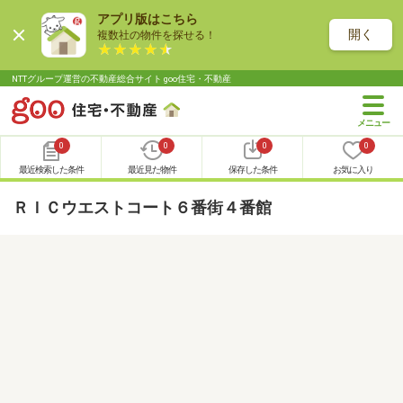
アプリ版はこちら
開く
複数社の物件を探せる！
NTTグループ運営の不動産総合サイト goo住宅・不動産
0
0
0
0
最近検索した条件
最近見た物件
保存した条件
お気に入り
ＲＩＣウエストコート６番街４番館