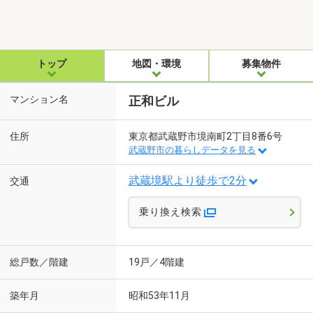
トップ
地図・環境
募集物件
マンション名
正和ビル
住所
東京都武蔵野市境南町2丁目8番6号
武蔵野市の暮らしデータを見る
武蔵境駅より徒歩で2分
交通
乗り換え検索
総戸数／階建
19戸／4階建
築年月
昭和53年11月