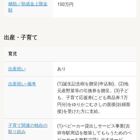
補助／助成金上限金
150万円
額
出産・子育て
育児
出産祝い
あり
出産祝い-備考
(1)誕生記念樹を贈呈(申込制)。(2)地
元産野菜等の引換券を贈呈。(3)子ど
も、子育て応援券(こども商品券:1万
円分)をゆりかごむさしの面接(妊婦面
接)を受けた方に支給。
子育て関連の独自の
(1)ベビーカー貸出しサービス事業(吉
取り組み
祥寺駅周辺を散策してもらうためのベ
ビーカーを無料で貸し出すサービ