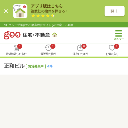
アプリ版はこちら
開く
複数社の物件を探せる！
NTTグループ運営の不動産総合サイト goo住宅・不動産
0
0
0
0
最近検索した条件
最近見た物件
保存した条件
お気に入り
正和ビル
4件
賃貸募集中