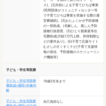
ス)。(2)共助による子育てひろば事業
(民間団体がコミュニティセンター等
で子育てひろば事業を実施する際の運
営費補助)。(3)おたふくかぜ予防接種
の一部助成。(4)麻しん、風しん予防
接種行政措置。(5)ひとり親家庭等住
宅費助成(月額1万円上限、所得制限な
どの要件あり)。(6)子育て応援サイト
むさしのすくすくナビ(子育て支援情
報の発信、予防接種のスケジューリン
グ機能等)
子ども・学生等医療
子ども・学生等医療
18歳3月末まで
費助成<通院>対象年
齢
子ども・学生等医療
自己負担なし
費助成<通院>自己負