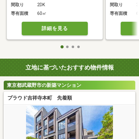
間取り
2DK
間取り
3
専有面積
60㎡
専有面積
詳細を見る
立地に基づいたおすすめ物件情報
東京都武蔵野市の新築マンション
プラウド吉祥寺本町 先着順