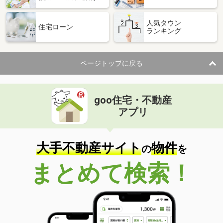
人気タウン
住宅ローン
ランキング
ページトップに戻る
goo住宅・不動産
アプリ
大手不動産サイト
物件
の
を
まとめて検索！