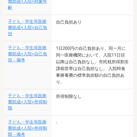
費助成<入院>対象年
齢
子ども・学生等医療
自己負担あり
費助成<入院>自己負
担
子ども・学生等医療
1日200円の自己負担あり。同一月に
費助成<入院>自己負
同一医療機関において、入院11日目
担－備考
以降は自己負担なし。市民税所得割非
課税世帯は自己負担なし。 入院時食
事療養費の標準負担額の自己負担あ
り。
子ども・学生等医療
所得制限なし
費助成<入院>所得制
限
子ども・学生等医療
-
費助成<入院>所得制
限－備考