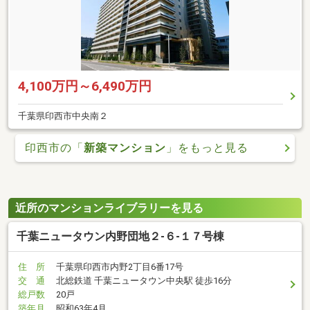
4,100万円～6,490万円
千葉県印西市中央南２
印西市の「
新築マンション
」をもっと見る
近所のマンションライブラリーを見る
千葉ニュータウン内野団地２-６-１７号棟
住 所
千葉県印西市内野2丁目6番17号
交 通
北総鉄道 千葉ニュータウン中央駅 徒歩16分
総戸数
20戸
築年月
昭和63年4月