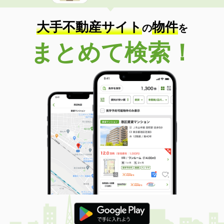
大手不動産サイト
物件
の
を
まとめて検索！