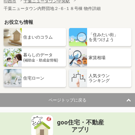
印西市
千葉ニュータウン中央駅
千葉ニュータウン内野団地２-６-１８号棟 物件詳細
お役立ち情報
「住みたい街」
住まいのコラム
を見つけよう
暮らしのデータ
家賃相場
(補助金・助成金情報)
人気タウン
住宅ローン
ランキング
ページトップに戻る
goo住宅・不動産
アプリ