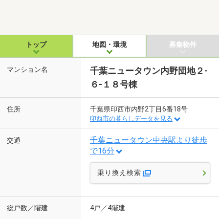
トップ
地図・環境
募集物件
マンション名
千葉ニュータウン内野団地２-
６-１８号棟
住所
千葉県印西市内野2丁目6番18号
印西市の暮らしデータを見る
千葉ニュータウン中央駅より徒歩
交通
で16分
乗り換え検索
総戸数／階建
4戸／4階建