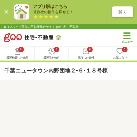
アプリ版はこちら
開く
複数社の物件を探せる！
NTTグループ運営の不動産総合サイト goo住宅・不動産
0
0
0
0
最近検索した条件
最近見た物件
保存した条件
お気に入り
千葉ニュータウン内野団地２-６-１８号棟