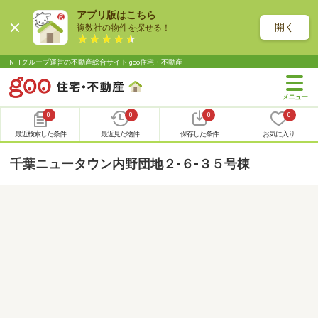
アプリ版はこちら
開く
複数社の物件を探せる！
NTTグループ運営の不動産総合サイト goo住宅・不動産
0
0
0
0
最近検索した条件
最近見た物件
保存した条件
お気に入り
千葉ニュータウン内野団地２-６-３５号棟