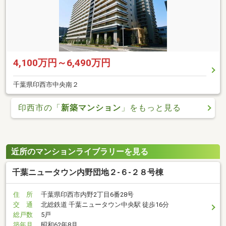
4,100万円～6,490万円
千葉県印西市中央南２
印西市の「
新築マンション
」をもっと見る
近所のマンションライブラリーを見る
千葉ニュータウン内野団地２-６-２８号棟
住 所
千葉県印西市内野2丁目6番28号
交 通
北総鉄道 千葉ニュータウン中央駅 徒歩16分
総戸数
5戸
築年月
昭和62年8月