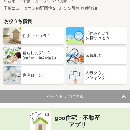
印西市
千葉ニュータウン中央駅
千葉ニュータウン内野団地２-６-３５号棟 物件詳細
お役立ち情報
「住みたい街」
住まいのコラム
を見つけよう
暮らしのデータ
家賃相場
(補助金・助成金情報)
人気タウン
住宅ローン
ランキング
ページトップに戻る
goo住宅・不動産
アプリ