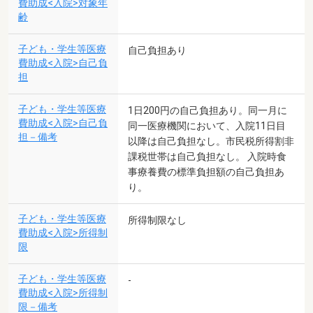
費助成<入院>対象年
齢
子ども・学生等医療
自己負担あり
費助成<入院>自己負
担
子ども・学生等医療
1日200円の自己負担あり。同一月に
費助成<入院>自己負
同一医療機関において、入院11日目
担－備考
以降は自己負担なし。市民税所得割非
課税世帯は自己負担なし。 入院時食
事療養費の標準負担額の自己負担あ
り。
子ども・学生等医療
所得制限なし
費助成<入院>所得制
限
子ども・学生等医療
-
費助成<入院>所得制
限－備考