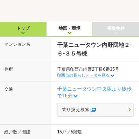
トップ
地図・環境
募集物件
マンション名
千葉ニュータウン内野団地２-
６-３５号棟
住所
千葉県印西市内野2丁目6番35号
印西市の暮らしデータを見る
千葉ニュータウン中央駅より徒歩
交通
で16分
乗り換え検索
総戸数／階建
15戸／5階建