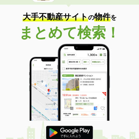
大手不動産サイト
物件
の
を
まとめて検索！