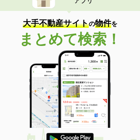
アプリ
大手不動産サイト
物件
の
を
まとめて検索！