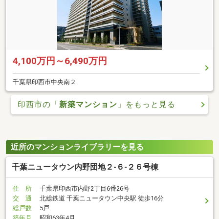
4,100万円～6,490万円
千葉県印西市中央南２
印西市の「
新築マンション
」をもっと見る
近所のマンションライブラリーを見る
千葉ニュータウン内野団地２-６-２６号棟
住 所
千葉県印西市内野2丁目6番26号
交 通
北総鉄道 千葉ニュータウン中央駅 徒歩16分
総戸数
5戸
築年月
昭和63年4月