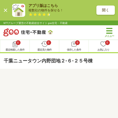
アプリ版はこちら
開く
複数社の物件を探せる！
NTTグループ運営の不動産総合サイト goo住宅・不動産
0
0
0
0
最近検索した条件
最近見た物件
保存した条件
お気に入り
千葉ニュータウン内野団地２-６-２５号棟