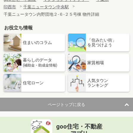
印西市
千葉ニュータウン中央駅
千葉ニュータウン内野団地２-６-２５号棟 物件詳細
お役立ち情報
「住みたい街」
住まいのコラム
を見つけよう
暮らしのデータ
家賃相場
(補助金・助成金情報)
人気タウン
住宅ローン
ランキング
ページトップに戻る
goo住宅・不動産