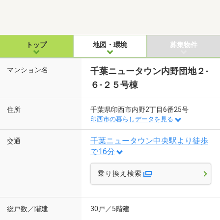
トップ
地図・環境
募集物件
マンション名
千葉ニュータウン内野団地２-
６-２５号棟
住所
千葉県印西市内野2丁目6番25号
印西市の暮らしデータを見る
千葉ニュータウン中央駅より徒歩
交通
で16分
乗り換え検索
総戸数／階建
30戸／5階建