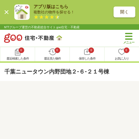
アプリ版はこちら
開く
複数社の物件を探せる！
NTTグループ運営の不動産総合サイト goo住宅・不動産
0
0
0
0
最近検索した条件
最近見た物件
保存した条件
お気に入り
千葉ニュータウン内野団地２-６-２１号棟