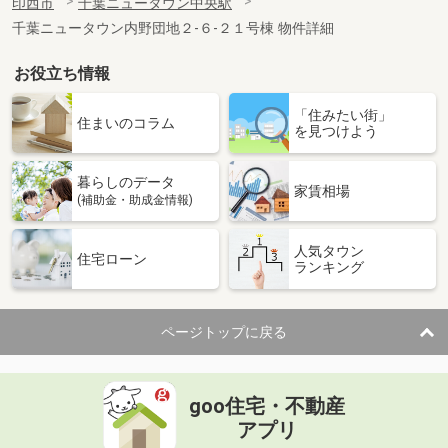
印西市
千葉ニュータウン中央駅
千葉ニュータウン内野団地２-６-２１号棟 物件詳細
お役立ち情報
「住みたい街」
住まいのコラム
を見つけよう
暮らしのデータ
家賃相場
(補助金・助成金情報)
人気タウン
住宅ローン
ランキング
ページトップに戻る
goo住宅・不動産
アプリ