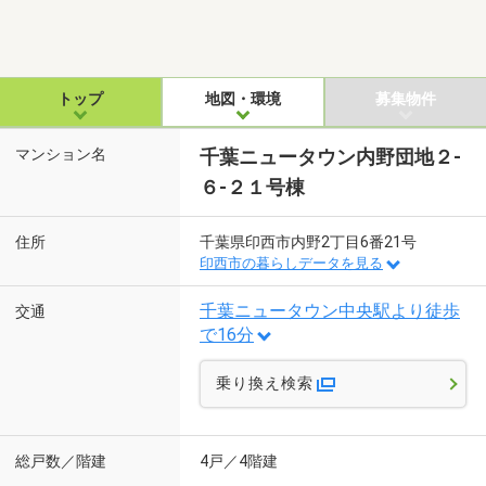
トップ
地図・環境
募集物件
マンション名
千葉ニュータウン内野団地２-
６-２１号棟
住所
千葉県印西市内野2丁目6番21号
印西市の暮らしデータを見る
千葉ニュータウン中央駅より徒歩
交通
で16分
乗り換え検索
総戸数／階建
4戸／4階建