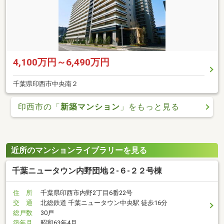
4,100万円～6,490万円
千葉県印西市中央南２
印西市の「
新築マンション
」をもっと見る
近所のマンションライブラリーを見る
千葉ニュータウン内野団地２-６-２２号棟
住 所
千葉県印西市内野2丁目6番22号
交 通
北総鉄道 千葉ニュータウン中央駅 徒歩16分
総戸数
30戸
築年月
昭和63年4月