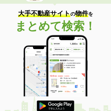
大手不動産サイト
物件
の
を
まとめて検索！