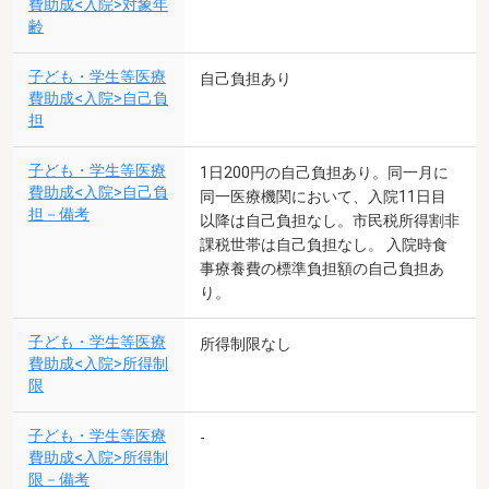
費助成<入院>対象年
齢
子ども・学生等医療
自己負担あり
費助成<入院>自己負
担
子ども・学生等医療
1日200円の自己負担あり。同一月に
費助成<入院>自己負
同一医療機関において、入院11日目
担－備考
以降は自己負担なし。市民税所得割非
課税世帯は自己負担なし。 入院時食
事療養費の標準負担額の自己負担あ
り。
子ども・学生等医療
所得制限なし
費助成<入院>所得制
限
子ども・学生等医療
-
費助成<入院>所得制
限－備考